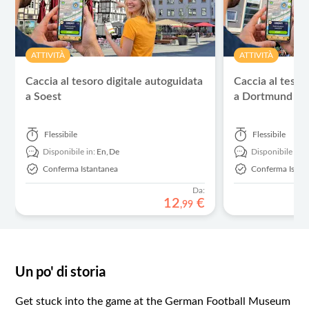
ATTIVITÀ
ATTIVITÀ
Caccia al tesoro digitale autoguidata
Caccia al tesor
a Soest
a Dortmund
Flessibile
Flessibile
Disponibile in:
En,
De
Disponibile in:
Conferma Istantanea
Conferma Istan
Da:
12
€
,
99
Un po' di storia
Get stuck into the game at the German Football Museum