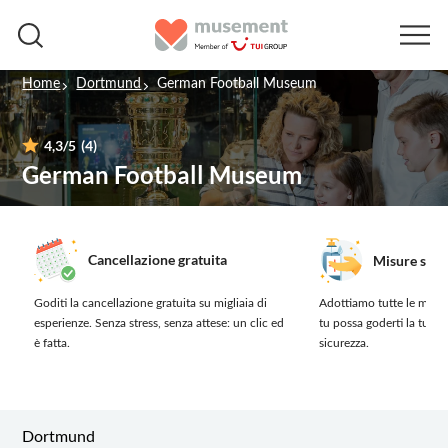
Home
Dortmund
German Football Museum
4,3
/5
(4)
German Football Museum
Cancellazione gratuita
Misure sanit
Goditi la cancellazione gratuita su migliaia di
Adottiamo tutte le misur
esperienze.
Senza stress, senza attese: un clic ed
tu possa goderti la tua 
è fatta.
sicurezza.
Dortmund