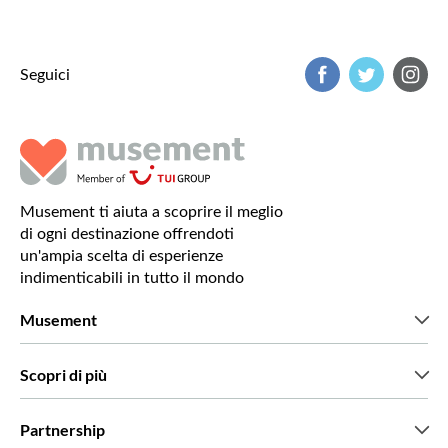
Seguici
Musement ti aiuta a scoprire il meglio
di ogni destinazione offrendoti
un'ampia scelta di esperienze
indimenticabili in tutto il mondo
Musement
Chi siamo
Scopri di più
Stampa
Lavora con noi
Cosa dicono di noi i nostri clienti
Partnership
Green & Fair Experiences
Tour personalizzati