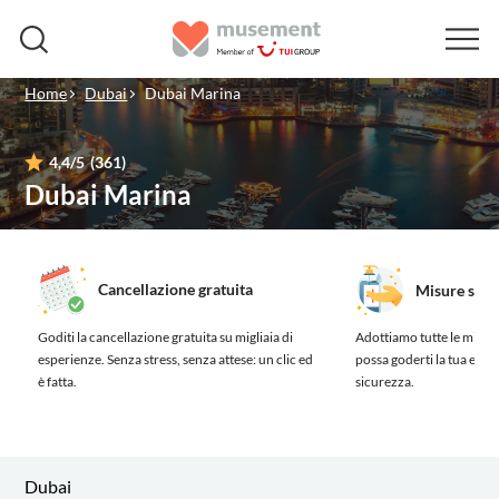
Home
Dubai
Dubai Marina
4,4
/5
(361)
Dubai Marina
Cancellazione gratuita
Misure sanit
Goditi la cancellazione gratuita su migliaia di
Adottiamo tutte le misure
esperienze.
Senza stress, senza attese: un clic ed
possa goderti la tua esp
è fatta.
sicurezza.
Dubai