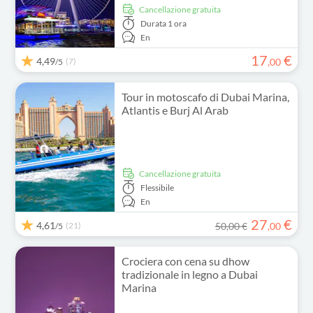
Cancellazione gratuita
Durata
1 ora
En
17
€
4,49
(7)
,
00
/5
Tour in motoscafo di Dubai Marina,
Atlantis e Burj Al Arab
Cancellazione gratuita
Flessibile
En
27
€
4,61
(21)
50,00 €
,
00
/5
Crociera con cena su dhow
tradizionale in legno a Dubai
Marina