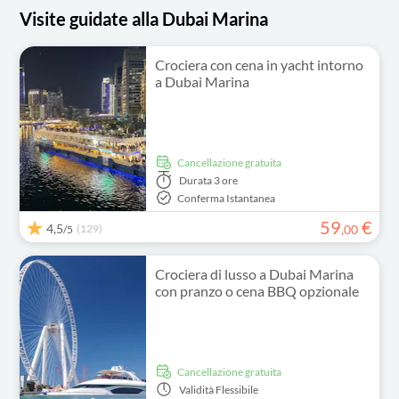
Visite guidate alla Dubai Marina
Crociera con cena in yacht intorno
a Dubai Marina
Cancellazione gratuita
Durata
3 ore
Conferma Istantanea
59
€
4,5
(129)
,
00
/5
Crociera di lusso a Dubai Marina
con pranzo o cena BBQ opzionale
Cancellazione gratuita
Validità
Flessibile