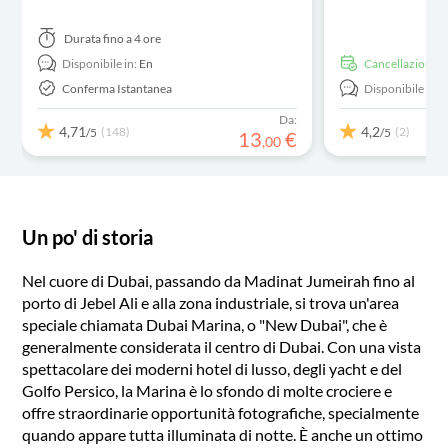
Durata
fino a 4 ore
Disponibile in:
En
Cancellazione g
Conferma Istantanea
Disponibile in:
Da:
4,71
4,2
(148)
(2)
/5
/5
13
€
,
00
Un po' di storia
Nel cuore di Dubai, passando da Madinat Jumeirah fino al
porto di Jebel Ali e alla zona industriale, si trova un'area
speciale chiamata Dubai Marina, o "New Dubai", che è
generalmente considerata il centro di Dubai. Con una vista
spettacolare dei moderni hotel di lusso, degli yacht e del
Golfo Persico, la Marina è lo sfondo di molte crociere e
offre straordinarie opportunità fotografiche, specialmente
quando appare tutta illuminata di notte. È anche un ottimo