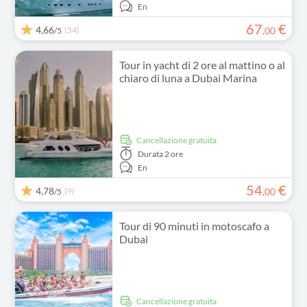
En
67
€
4,66
(54)
,
00
/5
Tour in yacht di 2 ore al mattino o al
chiaro di luna a Dubai Marina
Cancellazione gratuita
Durata
2 ore
En
54
€
4,78
(9)
,
00
/5
Tour di 90 minuti in motoscafo a
Dubai
Cancellazione gratuita