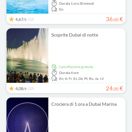
Durata
1 ora 30 minuti
En
36
€
4,67
(12)
,
00
/5
Scoprite Dubai di notte
Cancellazione gratuita
Durata
4 ore
En,
It,
Fr,
Es,
De,
Pt,
Ru,
Ja,
+2
24
€
4,08
(37)
,
00
/5
Crociera di 1 ora a Dubai Marina