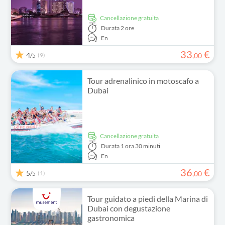
Cancellazione gratuita
Durata
2 ore
En
33
€
4
(9)
,
00
/5
Tour adrenalinico in motoscafo a
Dubai
Cancellazione gratuita
Durata
1 ora 30 minuti
En
36
€
5
(1)
,
00
/5
Tour guidato a piedi della Marina di
Dubai con degustazione
gastronomica