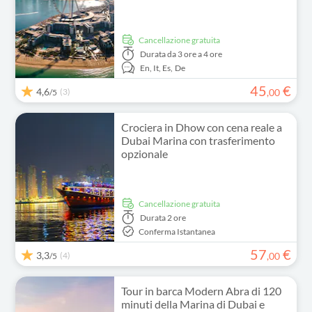
Cancellazione gratuita
Durata
da 3 ore a 4 ore
En,
It,
Es,
De
45
€
4,6
(3)
,
00
/5
Crociera in Dhow con cena reale a
Dubai Marina con trasferimento
opzionale
Cancellazione gratuita
Durata
2 ore
Conferma Istantanea
57
€
3,3
(4)
,
00
/5
Tour in barca Modern Abra di 120
minuti della Marina di Dubai e