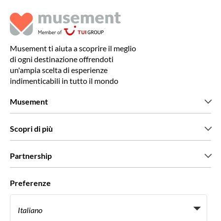
Musement ti aiuta a scoprire il meglio
di ogni destinazione offrendoti
un'ampia scelta di esperienze
indimenticabili in tutto il mondo
Musement
Chi siamo
Scopri di più
Stampa
Lavora con noi
Cosa dicono di noi i nostri clienti
Partnership
Green & Fair Experiences
Tour personalizzati
Con chi lavoriamo
Preferenze
Programmi di affiliazione
Personal Travel Agent
Italiano
Agenzie viaggi