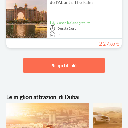
dell'Atlantis The Palm
Cancellazione gratuita
Durata
2 ore
En
227
€
,
00
Scopri di più
Le migliori attrazioni di Dubai