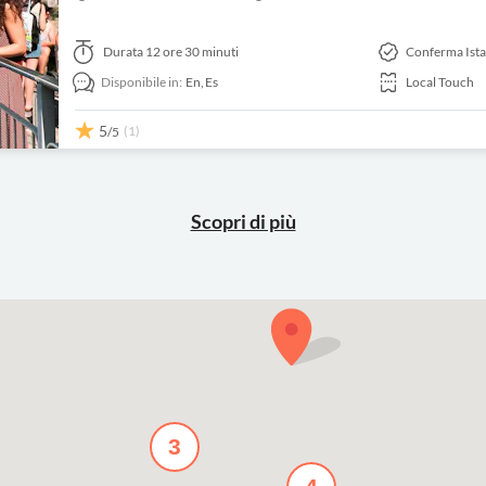
Durata
12 ore 30 minuti
Conferma Ist
Disponibile in:
En,
Es
Local Touch
5
(1)
/5
Scopri di più
3