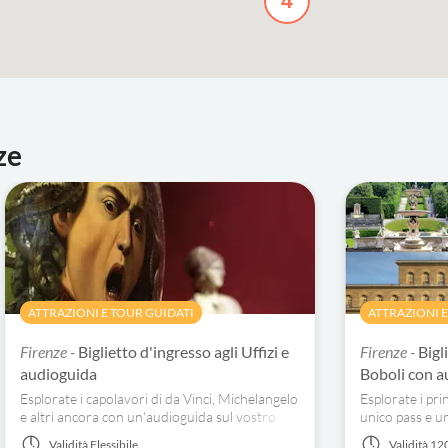
4
ze
ATTRAZIONI E TOUR GUIDATI
ATTRAZIONI E
Firenze -
Biglietto d'ingresso agli Uffizi e
Firenze -
Bigl
audioguida
Boboli con a
Esplorate i capolavori di da Vinci, Michelangelo
Esplorate i pri
e altri ancora con un'audioguida sul vostro
unico pass e u
smartphone.
smartphone.
Validità
Flessibile
Validità
120