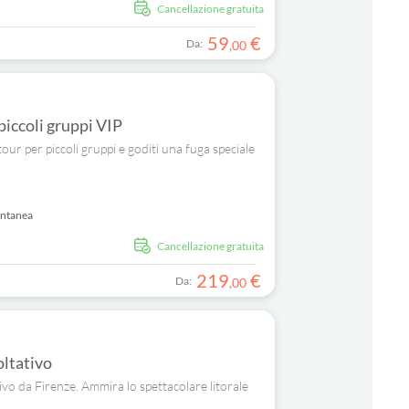
Cancellazione gratuita
59
€
Da:
,
00
piccoli gruppi VIP
tour per piccoli gruppi e goditi una fuga speciale
antanea
Cancellazione gratuita
219
€
Da:
,
00
oltativo
ivo da Firenze. Ammira lo spettacolare litorale