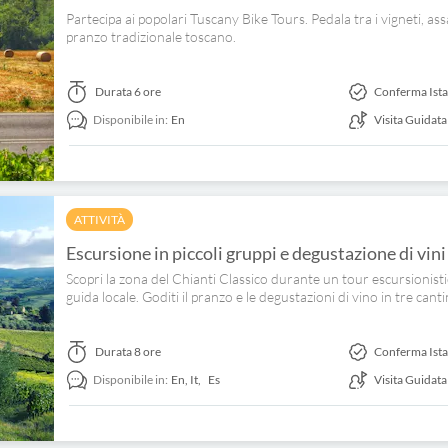
Partecipa ai popolari Tuscany Bike Tours. Pedala tra i vigneti, assag
pranzo tradizionale toscano.
Durata
6 ore
Conferma Ist
Disponibile in:
En
Visita Guidata
ATTIVITÀ
Escursione in piccoli gruppi e degustazione di vin
Scopri la zona del Chianti Classico durante un tour escursionist
guida locale. Goditi il pranzo e le degustazioni di vino in tre canti
Durata
8 ore
Conferma Ist
Disponibile in:
En,
It,
Es
Visita Guidata