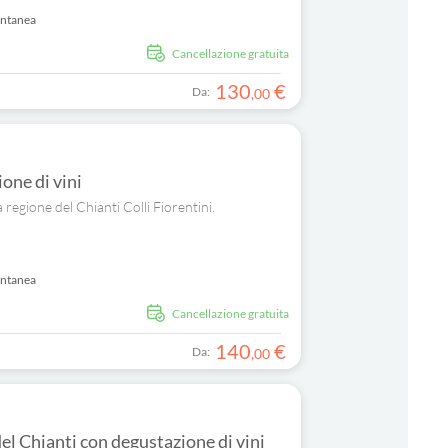
antanea
Cancellazione gratuita
130
€
Da:
,
00
one di vini
regione del Chianti Colli Fiorentini.
antanea
Cancellazione gratuita
140
€
Da:
,
00
 del Chianti con degustazione di vini