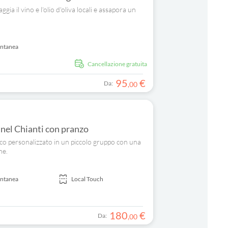
gia il vino e l'olio d'oliva locali e assapora un
antanea
Cancellazione gratuita
95
€
Da:
,
00
i nel Chianti con pranzo
ico personalizzato in un piccolo gruppo con una
ne.
antanea
Local Touch
180
€
Da:
,
00