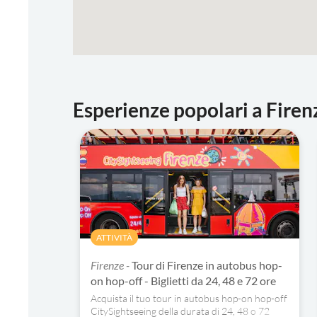
Esperienze popolari a Firen
ATTIVITÀ
Firenze -
Tour di Firenze in autobus hop-
on hop-off - Biglietti da 24, 48 e 72 ore
Acquista il tuo tour in autobus hop-on hop-off
CitySightseeing della durata di 24, 48 o 72