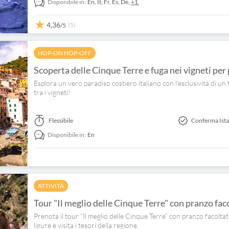
Disponibile in:
En,
It,
Fr,
Es,
De,
+1
4,36
(5)
/5
HOP-ON HOP-OFF
Scoperta delle Cinque Terre e fuga nei vigneti per 
Esplora un vero paradiso costiero italiano con l'esclusività di un 
tra i vigneti!
Flessibile
Conferma Ist
Disponibile in:
En
ATTIVITÀ
Tour "Il meglio delle Cinque Terre" con pranzo fac
Prenota il tour “Il meglio delle Cinque Terre” con pranzo facoltat
ligure e visita i tesori della regione.