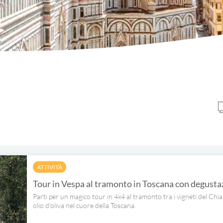
ATTIVITÀ
Tour in Vespa al tramonto in Toscana con degustaz
Parti per un magico tour in 4x4 al tramonto tra i vigneti del Chian
olio d'oliva nel cuore della Toscana.