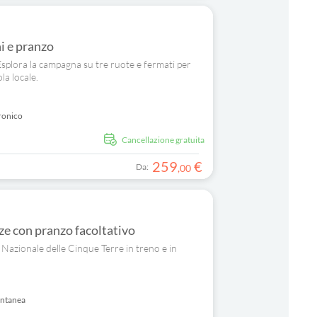
ni e pranzo
 Esplora la campagna su tre ruote e fermati per
la locale.
ronico
Cancellazione gratuita
259
€
Da:
,
00
ze con pranzo facoltativo
 Nazionale delle Cinque Terre in treno e in
antanea