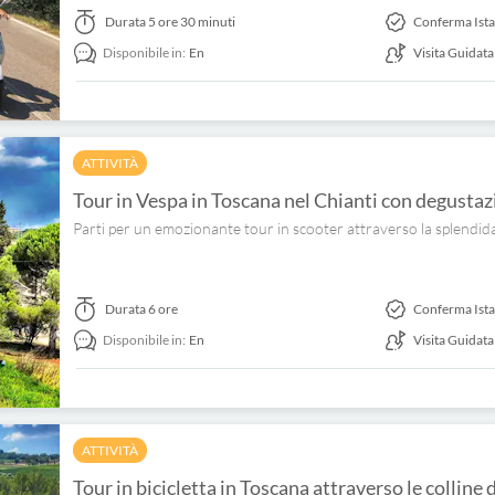
Durata
5 ore 30 minuti
Conferma Ist
Disponibile in:
En
Visita Guidata
ATTIVITÀ
Tour in Vespa in Toscana nel Chianti con degustazi
Parti per un emozionante tour in scooter attraverso la splendida 
Durata
6 ore
Conferma Ist
Disponibile in:
En
Visita Guidata
ATTIVITÀ
Tour in bicicletta in Toscana attraverso le colline