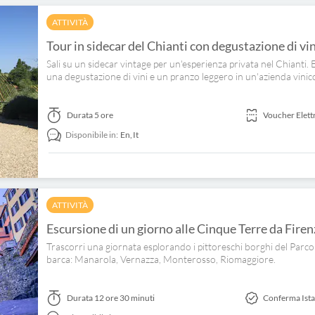
ATTIVITÀ
Tour in sidecar del Chianti con degustazione di vi
Sali su un sidecar vintage per un'esperienza privata nel Chianti.
una degustazione di vini e un pranzo leggero in un'azienda vinico
Durata
5 ore
Voucher Elett
Disponibile in:
En,
It
ATTIVITÀ
Escursione di un giorno alle Cinque Terre da Firen
Trascorri una giornata esplorando i pittoreschi borghi del Parco
barca: Manarola, Vernazza, Monterosso, Riomaggiore.
Durata
12 ore 30 minuti
Conferma Ist