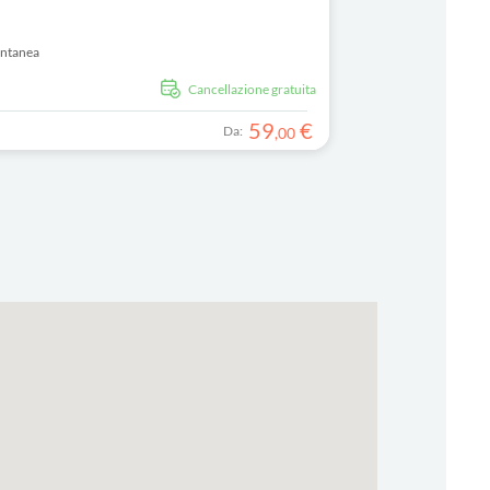
antanea
Cancellazione gratuita
59
€
Da:
,
00