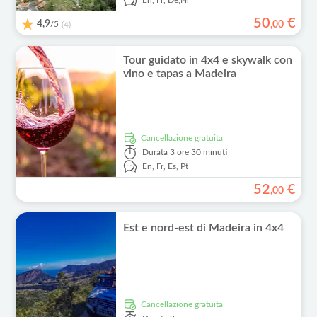
En,
Fr,
De,
Nl
50
€
4,9
/5
,
00
(4)
Tour guidato in 4x4 e skywalk con
vino e tapas a Madeira
Cancellazione gratuita
Durata
3 ore 30 minuti
En,
Fr,
Es,
Pt
52
€
,
00
Est e nord-est di Madeira in 4x4
Cancellazione gratuita