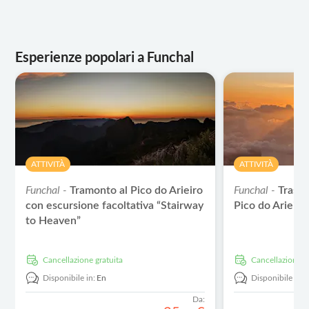
Esperienze popolari a Funchal
ATTIVITÀ
ATTIVITÀ
Funchal -
Tramonto al Pico do Arieiro
Funchal -
Trasfe
con escursione facoltativa “Stairway
Pico do Arieiro 
to Heaven”
Cancellazione gratuita
Cancellazione g
Disponibile in:
En
Disponibile in:
Da: