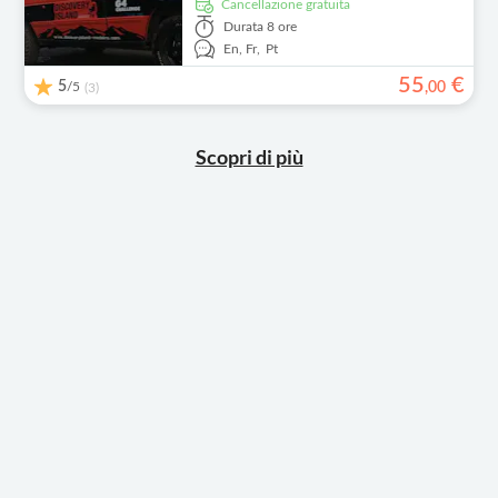
Cancellazione gratuita
Durata
8 ore
En,
Fr,
Pt
55
€
5
/5
,
00
(3)
Scopri di più