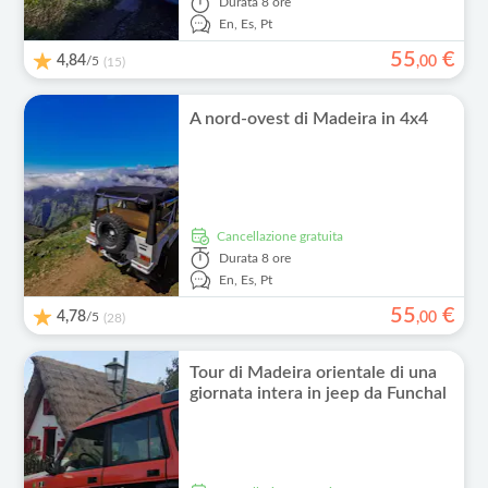
Durata
8 ore
En,
Es,
Pt
55
€
4,84
/5
,
00
(15)
A nord-ovest di Madeira in 4x4
Cancellazione gratuita
Durata
8 ore
En,
Es,
Pt
55
€
4,78
/5
,
00
(28)
Tour di Madeira orientale di una
giornata intera in jeep da Funchal