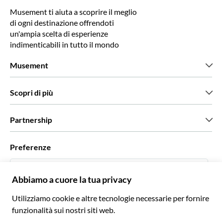
Musement ti aiuta a scoprire il meglio
di ogni destinazione offrendoti
un'ampia scelta di esperienze
indimenticabili in tutto il mondo
Musement
Chi siamo
Scopri di più
Stampa
Lavora con noi
Cosa dicono di noi i nostri clienti
Partnership
Green & Fair Experiences
Tour personalizzati
Con chi lavoriamo
Preferenze
Programmi di affiliazione
Personal Travel Agent
Italiano
Agenzie viaggi
Diventa un nostro fornitore
Italiano
Become a Distribution Partner
€ Euro
Français