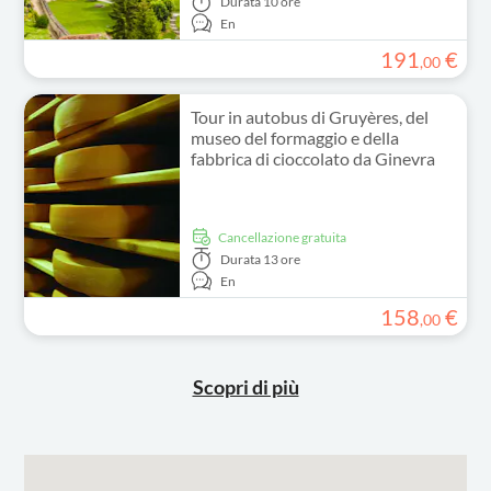
Durata
10 ore
En
191
€
,
00
Tour in autobus di Gruyères, del
museo del formaggio e della
fabbrica di cioccolato da Ginevra
Cancellazione gratuita
Durata
13 ore
En
158
€
,
00
Scopri di più