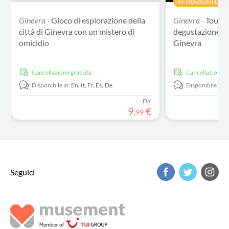
ATTRAZIONI E TO
Ginevra -
Gioco di esplorazione della
Ginevra -
Tour in
città di Ginevra con un mistero di
degustazione di 
omicidio
Ginevra
Cancellazione gratuita
Cancellazione g
Disponibile in:
En,
It,
Fr,
Es,
De
Disponibile in:
E
Da:
9
€
,
99
Seguici