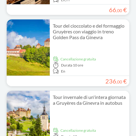
66
€
,
00
Tour del cioccolato e del formaggio
Gruyères con viaggio in treno
Golden Pass da Ginevra
Cancellazione gratuita
Durata
10 ore
En
236
€
,
00
Tour invernale di un'intera giornata
a Gruyères da Ginevra in autobus
Cancellazione gratuita