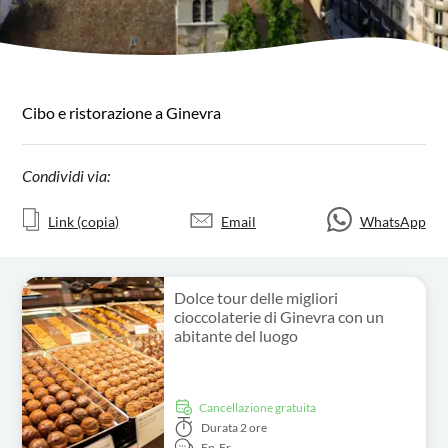
Cibo e ristorazione a Ginevra
Condividi via:
Link (copia)
Email
WhatsApp
Dolce tour delle migliori
cioccolaterie di Ginevra con un
abitante del luogo
Cancellazione gratuita
Durata
2 ore
En,
Fr