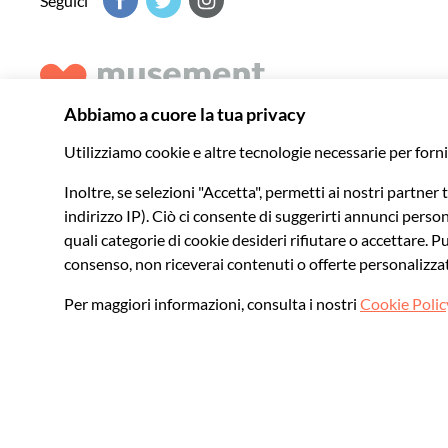
Seguici
Musement ti aiuta a scoprire il meglio di ogni destinazione 
indimenticabili in tutto il mondo
© 2026 Musement S.p.A.
VAT IT07978000961 - Licenza
Agenzia di viaggio