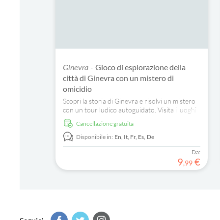
Gioco di esplorazione della
Ginevra -
città di Ginevra con un mistero di
omicidio
Scopri la storia di Ginevra e risolvi un mistero
con un tour ludico autoguidato. Visita i luoghi
simbolo della città, risolvi enigmi e immergiti
Cancellazione gratuita
nelle leggende locali.
Disponibile in:
En,
It,
Fr,
Es,
De
Da:
9
€
,
99