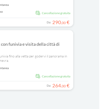
antanea
uso
Cancellazione gratuita
290
€
Da:
,
00
n funivia e visita della città di
via fino alla vetta per godervi il panorama in
inevra.
antanea
Cancellazione gratuita
264
€
Da:
,
00