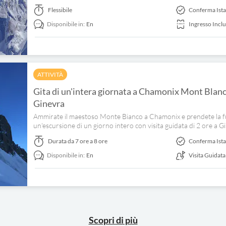
Flessibile
Conferma Ist
Disponibile in:
En
Ingresso Incl
ATTIVITÀ
Gita di un'intera giornata a Chamonix Mont Blanc co
Ginevra
Ammirate il maestoso Monte Bianco a Chamonix e prendete la funi
un'escursione di un giorno intero con visita guidata di 2 ore a G
Durata
da 7 ore a 8 ore
Conferma Ist
Disponibile in:
En
Visita Guidata
Scopri di più