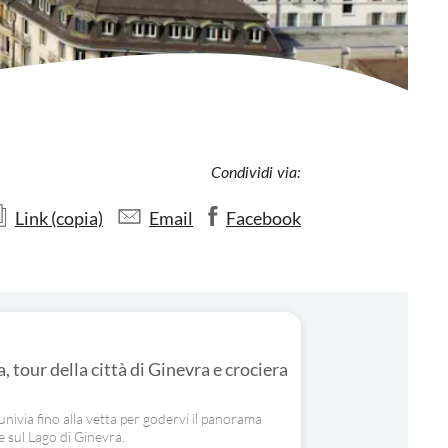
Condividi via:
Link (copia)
Email
Facebook
 tour della città di Ginevra e crociera
ivia fino alla vetta per godervi il panorama
e sul Lago di Ginevra.