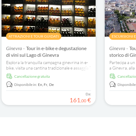
ATTRAZIONI E TOUR GUIDATI
ESCURSIONI 
Tour in e-bike e degustazione
Tou
Ginevra -
Ginevra -
di vini sul Lago di Ginevra
storico di G
Esplora la tranquilla campagna ginevrina in e-
Partecipa a un 
bike, visita una cantina tradizionale e assaggia i
a Ginevra, alla
vini locali.
Museo dell'Oro
Cancellazione gratuita
Cancellazi
Disponibile in:
En,
Fr,
De
Disponibile 
Da:
161
€
,
00