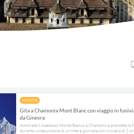
ATTIVITÀ
Gita a Chamonix Mont Blanc con viaggio in funivia,
da Ginevra
Ammirate il maestoso Monte Bianco a Chamonix e prendete la fun
durante un'escursione di un'intera giornata con crociera di 2 or