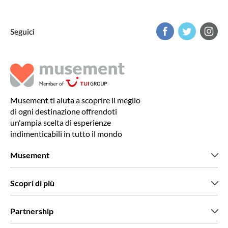
Seguici
Musement ti aiuta a scoprire il meglio
di ogni destinazione offrendoti
un'ampia scelta di esperienze
indimenticabili in tutto il mondo
Musement
Chi siamo
Scopri di più
Stampa
Lavora con noi
Cosa dicono di noi i nostri clienti
Partnership
Green & Fair Experiences
Tour personalizzati