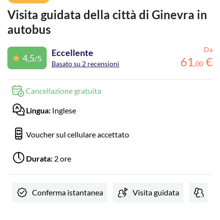
Visita guidata della città di Ginevra in
autobus
Da
Eccellente
4,5
/5
61
€
Basato su 2 recensioni
,
00
Cancellazione gratuita
Lingua:
Inglese
Voucher sul cellulare accettato
Durata:
2 ore
Conferma istantanea
Visita guidata
Tou