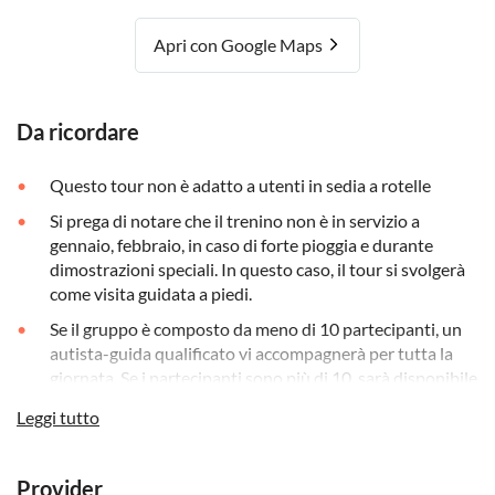
Apri con Google Maps
Da ricordare
Questo tour non è adatto a utenti in sedia a rotelle
Si prega di notare che il trenino non è in servizio a
gennaio, febbraio, in caso di forte pioggia e durante
dimostrazioni speciali. In questo caso, il tour si svolgerà
come visita guidata a piedi.
Se il gruppo è composto da meno di 10 partecipanti, un
autista-guida qualificato vi accompagnerà per tutta la
giornata. Se i partecipanti sono più di 10, sarà disponibile
una guida extra (inclusa nel prezzo del tour, senza costi
Leggi tutto
aggiuntivi).
Provider