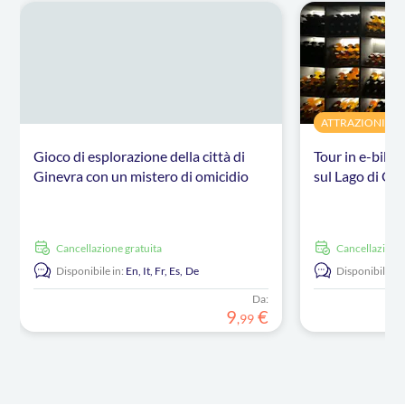
ATTRAZIONI E 
Gioco di esplorazione della città di
Tour in e-bike 
Ginevra con un mistero di omicidio
sul Lago di Gi
Cancellazione gratuita
Cancellazione
Disponibile in:
En,
It,
Fr,
Es,
De
Disponibile in:
Da:
9
€
,
99