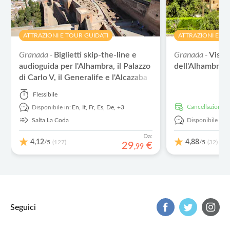
ATTRAZIONI E TOUR GUIDATI
ATTRAZIONI E TO
Granada -
Granada -
Biglietti skip-the-line e
Visit
audioguida per l'Alhambra, il Palazzo
dell'Alhambra in
di Carlo V, il Generalife e l'Alcazaba
Flessibile
Cancellazione g
Disponibile in:
En,
It,
Fr,
Es,
De,
+3
Salta La Coda
Disponibile in:
I
Da:
4,12
4,88
/5
/5
(127)
(32)
29
€
,
99
Seguici