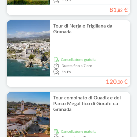
En,
Es
81
€
,
82
Tour di Nerja e Frigiliana da
Granada
Cancellazione gratuita
Durata
fino a 7 ore
En,
Es
120
€
,
00
Tour combinato di Guadix e del
Parco Megalitico di Gorafe da
Granada
Cancellazione gratuita