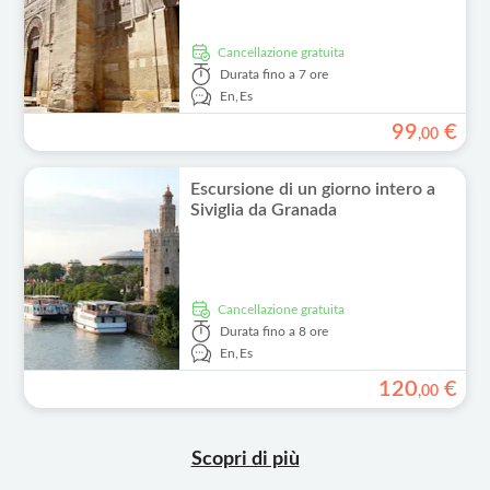
Cancellazione gratuita
Durata
fino a 7 ore
En,
Es
99
€
,
00
Escursione di un giorno intero a
Siviglia da Granada
Cancellazione gratuita
Durata
fino a 8 ore
En,
Es
120
€
,
00
Scopri di più