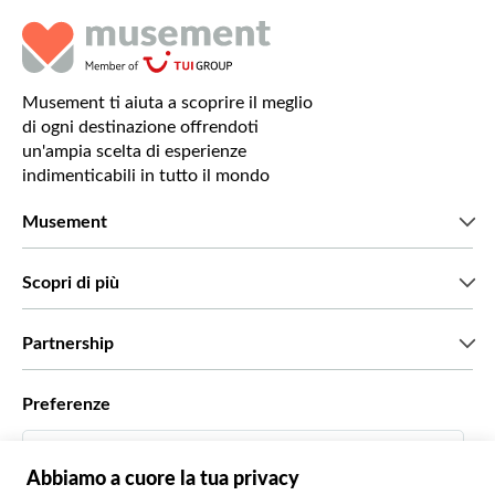
Musement ti aiuta a scoprire il meglio
di ogni destinazione offrendoti
un'ampia scelta di esperienze
indimenticabili in tutto il mondo
Musement
Chi siamo
Scopri di più
Stampa
Lavora con noi
Cosa dicono di noi i nostri clienti
Partnership
Green & Fair Experiences
Tour personalizzati
Con chi lavoriamo
Preferenze
Programmi di affiliazione
Personal Travel Agent
Italiano
Agenzie viaggi