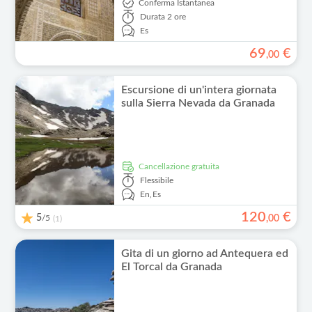
Conferma Istantanea
Durata
2 ore
Es
69
€
,
00
Escursione di un'intera giornata
sulla Sierra Nevada da Granada
Cancellazione gratuita
Flessibile
En,
Es
120
€
5
/5
,
00
(1)
Gita di un giorno ad Antequera ed
El Torcal da Granada