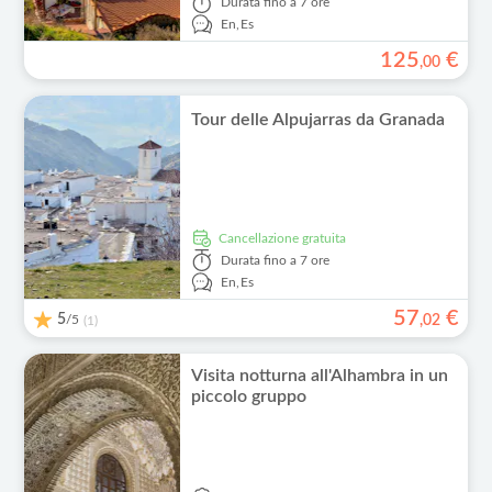
Durata
fino a 7 ore
En,
Es
125
€
,
00
Tour delle Alpujarras da Granada
Cancellazione gratuita
Durata
fino a 7 ore
En,
Es
57
€
5
/5
,
02
(1)
Visita notturna all'Alhambra in un
piccolo gruppo