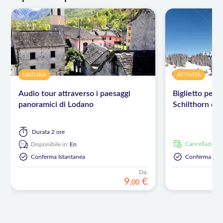
NATURA
ATTIVITÀ
Audio tour attraverso i paesaggi
Biglietto per l
panoramici di Lodano
Schilthorn da
Durata
2 ore
Cancellazione
Disponibile in:
En
Conferma Istantanea
Conferma Ista
Da:
9
€
,
00