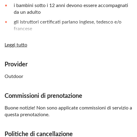
i bambini sotto i 12 anni devono essere accompagnati
da un adulto
gli istruttori certificati parlano inglese, tedesco e/o
francese
indossare abiti sportivi e comodi
Leggi tutto
si consigliano scarpe da ginnastica o scarpe da
trekking/trekking
Provider
l'esperienza non è accessibile in sedia a rotelle
Outdoor
Ricordati di portare:
una giacca calda
Commissioni di prenotazione
Buone notizie! Non sono applicate commissioni di servizio a
questa prenotazione.
Politiche di cancellazione