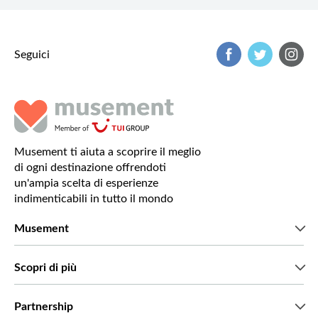
Seguici
Musement ti aiuta a scoprire il meglio
di ogni destinazione offrendoti
un'ampia scelta di esperienze
indimenticabili in tutto il mondo
Musement
Chi siamo
Scopri di più
Stampa
Lavora con noi
Cosa dicono di noi i nostri clienti
Partnership
Green & Fair Experiences
Tour personalizzati