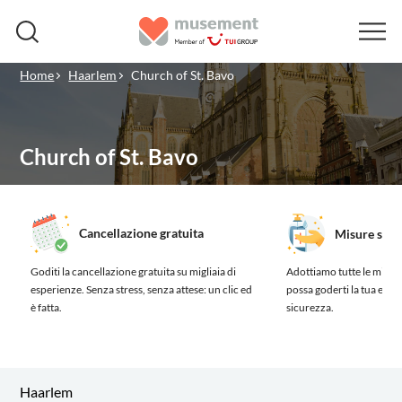
Home
Haarlem
Church of St. Bavo
Church of St. Bavo
Cancellazione gratuita
Misure sanit
Goditi la cancellazione gratuita su migliaia di
Adottiamo tutte le misure
esperienze.
Senza stress, senza attese: un clic ed
possa goderti la tua esp
è fatta.
sicurezza.
Haarlem