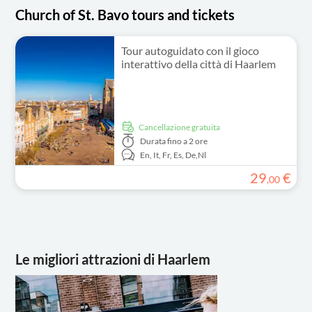
Church of St. Bavo tours and tickets
Tour autoguidato con il gioco
interattivo della città di Haarlem
Cancellazione gratuita
Durata
fino a 2 ore
En,
It,
Fr,
Es,
De,
Nl
29
€
,
00
Le migliori attrazioni di Haarlem