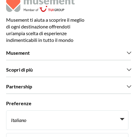
Musement ti aiuta a scoprire il meglio
di ogni destinazione offrendoti
un'ampia scelta di esperienze
indimenticabili in tutto il mondo
Musement
Chi siamo
Scopri di più
Stampa
Lavora con noi
Cosa dicono di noi i nostri clienti
Partnership
Green & Fair Experiences
Tour personalizzati
Con chi lavoriamo
Preferenze
Programmi di affiliazione
Personal Travel Agent
Italiano
Agenzie viaggi
Diventa un nostro fornitore
Italiano