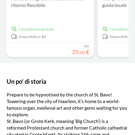
ritorno flessibile
guida locale
Cancellazione gratuita
Cancellazione g
Disponibile in:
En
Disponibile in:
E
Da:
35
€
,
00
Un po' di storia
Prepare to be hypnotised by the church of St. Bavo!
Towering over the city of Haarlem, it’s home to a world-
famous organ, medieval art and other gems waiting for you
to explore.
St. Bavo (or Grote Kerk, meaning ‘Big Church’) is a
reformed Protestant church and former Catholic cathedral
situated in Grote Markt. Its striking 246-spire and