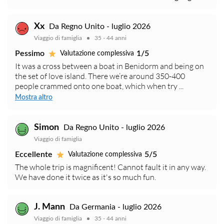
Xx
Da Regno Unito - luglio 2026
Viaggio di famiglia
35 - 44 anni
Pessimo
1/5
Valutazione complessiva
It was a cross between a boat in Benidorm and being on
the set of love island. There we’re around 350-400
people crammed onto one boat, which when try ...
Mostra altro
Simon
Da Regno Unito - luglio 2026
Viaggio di famiglia
Eccellente
5/5
Valutazione complessiva
The whole trip is magnificent! Cannot fault it in any way.
We have done it twice as it's so much fun.
J. Mann
Da Germania - luglio 2026
Viaggio di famiglia
35 - 44 anni