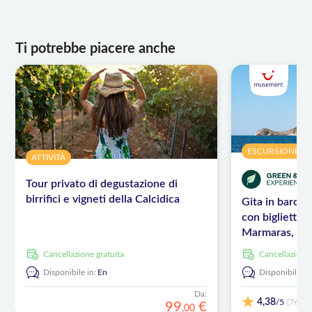
Ti potrebbe piacere anche
ESCURSIONI E 
ATTIVITÀ
Tour privato di degustazione di
birrifici e vigneti della Calcidica
Gita in barca n
con biglietto)
Marmaras, ba
Cancellazione gratuita
Cancellazione
Disponibile in:
En
Disponibile in
Da:
4,38
/5
(76)
99
€
,
00