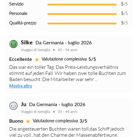
Servizio
5
/5
Personale
5
/5
Qualità-prezzo
5
/5
Silke
Da Germania - luglio 2026
Viaggio di famiglia
45 - 54 anni
Eccellente
5/5
Valutazione complessiva
Das war ein toller Tag. Das Preis-Leistungsverhältnis
stimmt auf jeden Fall. Wir haben zwei tolle Buchten zum
Baden besucht. Die Mitarbeiter war sehr ...
Mostra altro
Ju
Da Germania - luglio 2026
Viaggio di famiglia
35 - 44 anni
Buono
3/5
Valutazione complessiva
Die angesteuerten Buchten waren toll,das Schiff jedoch
viel zu voll...hat den Charme der Massenabfertigung.