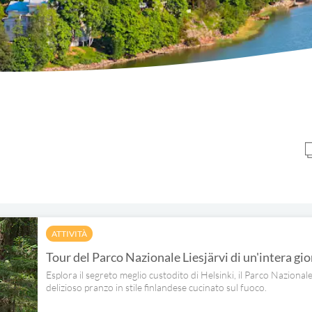
ATTIVITÀ
Tour del Parco Nazionale Liesjärvi di un'intera gi
Esplora il segreto meglio custodito di Helsinki, il Parco Nazionale 
delizioso pranzo in stile finlandese cucinato sul fuoco.