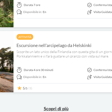
Durata
7 ore
Conferma Ist
Disponibile in:
En
Visita Guidata
ATTIVITÀ
Escursione nell'arcipelago da Helskinki
Scoprite un lato unico della Finlandia con questa gita di un giorn
Porkkalanniemi e vi farà gustare un pranzo con vista sul mare.
Durata
4 ore 30 minuti
Conferma Ist
Disponibile in:
En
Visita Guidata
5
(1)
/5
Scopri di più