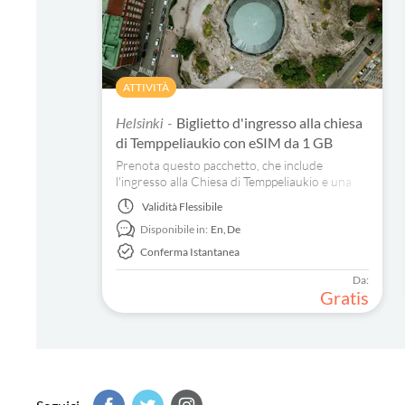
ATTIVITÀ
Biglietto d'ingresso alla chiesa
Helsinki -
di Temppeliaukio con eSIM da 1 GB
Prenota questo pacchetto, che include
l'ingresso alla Chiesa di Temppeliaukio e una
eSIM da 1 GB per rimanere connesso durante
Validità
Flessibile
la tua visita.
Disponibile in:
En,
De
Conferma Istantanea
Da:
Gratis