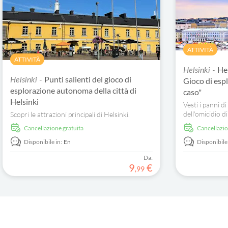
ATTIVITÀ
ATTIVITÀ
He
Helsinki -
Punti salienti del gioco di
Helsinki -
Gioco di espl
esplorazione autonoma della città di
caso"
Helsinki
Vesti i panni di
dell'omicidio 
Scopri le attrazioni principali di Helsinki.
tour dei fantas
Cancellazione gratuita
Cancellazi
sospettati e s
Disponibile in:
En
Disponibile 
Da:
9
€
,
99