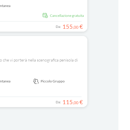
antanea
Cancellazione gratuita
155
€
Da:
,
00
o che vi porterà nella scenografica penisola di
antanea
Piccolo Gruppo
115
€
Da:
,
00