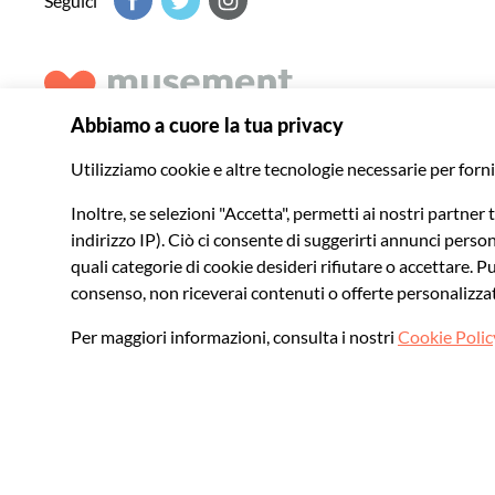
Seguici
Musement ti aiuta a scoprire il meglio di ogni destinazione 
indimenticabili in tutto il mondo
© 2026 Musement S.p.A.
VAT IT07978000961 - Licenza
Agenzia di viaggio