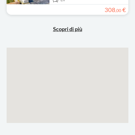
308
€
,
00
Scopri di più