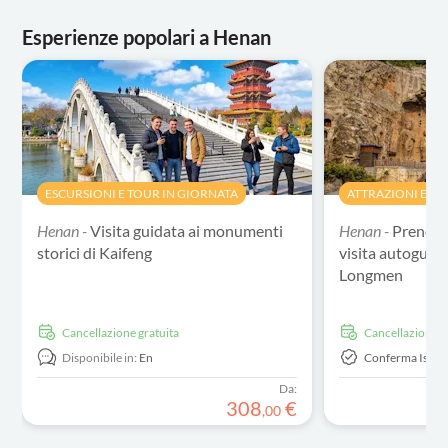
Esperienze popolari a Henan
ESCURSIONI E TOUR IN GIORNATA
ATTRAZIONI E TO
Henan -
Visita guidata ai monumenti
Henan -
Prenota
storici di Kaifeng
visita autoguida
Longmen
Cancellazione gratuita
Cancellazione g
Disponibile in:
En
Conferma Istan
Da:
308
€
,
00