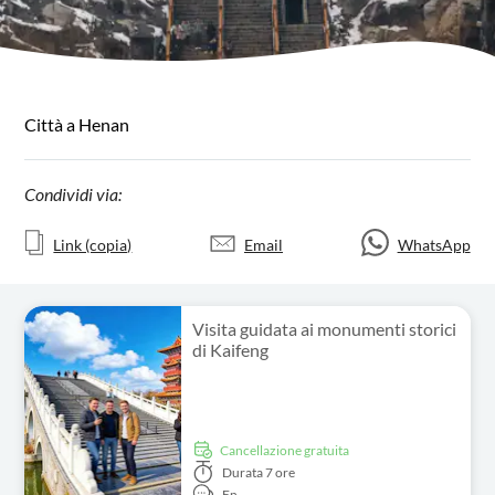
Città a Henan
Condividi via:
Link (copia)
Email
WhatsApp
Visita guidata ai monumenti storici
di Kaifeng
Cancellazione gratuita
Durata
7 ore
En