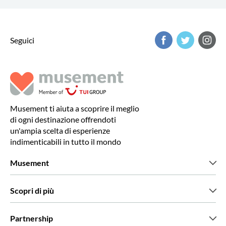
Seguici
Musement ti aiuta a scoprire il meglio
di ogni destinazione offrendoti
un'ampia scelta di esperienze
indimenticabili in tutto il mondo
Musement
Chi siamo
Scopri di più
Stampa
Lavora con noi
Cosa dicono di noi i nostri clienti
Partnership
Green & Fair Experiences
Tour personalizzati