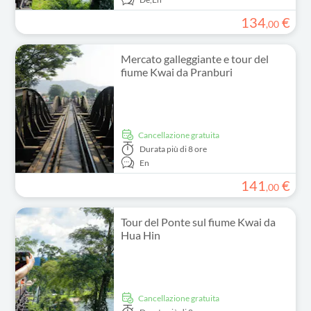
134
€
,
00
Mercato galleggiante e tour del
fiume Kwai da Pranburi
Cancellazione gratuita
Durata
più di 8 ore
En
141
€
,
00
Tour del Ponte sul fiume Kwai da
Hua Hin
Cancellazione gratuita