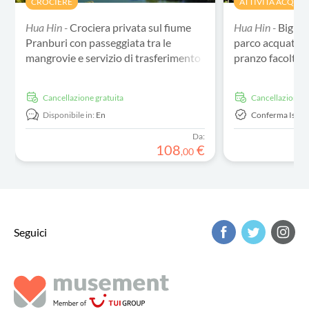
CROCIERE
ATTIVITÀ ACQUA
Hua Hin -
Crociera privata sul fiume
Hua Hin -
Bigliet
Pranburi con passeggiata tra le
parco acquatico
mangrovie e servizio di trasferimento
pranzo facoltat
dall'hotel
Cancellazione gratuita
Cancellazione g
Disponibile in:
En
Conferma Istan
Da:
108
€
,
00
Seguici