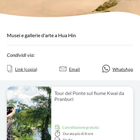
Musei e gallerie d'arte a Hua Hin
Condividi via:
Link (copia)
Email
WhatsApp
Tour del Ponte sul fiume Kwai da
Pranburi
Cancellazione gratuita
Durata
più di 8 ore
De,
En