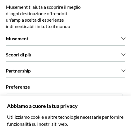
Musement ti aiuta a scoprire il meglio
di ogni destinazione offrendoti
un'ampia scelta di esperienze
indimenticabili in tutto il mondo
Musement
Chi siamo
Scopri di più
Stampa
Lavora con noi
Cosa dicono di noi i nostri clienti
Partnership
Green & Fair Experiences
Tour personalizzati
Con chi lavoriamo
Preferenze
Programmi di affiliazione
Personal Travel Agent
Italiano
Agenzie viaggi
Diventa un nostro fornitore
Italiano
Become a Distribution Partner
€ Euro
Français