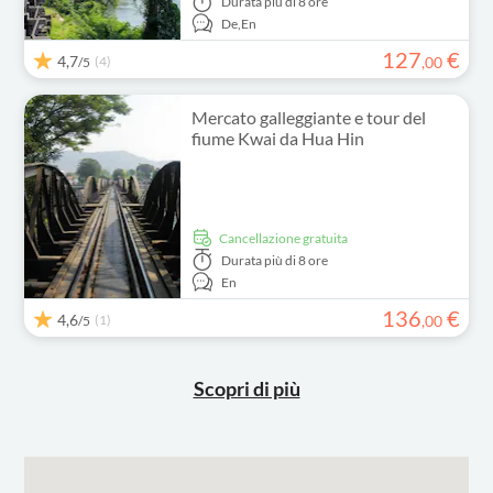
Durata
più di 8 ore
De,
En
127
€
4,7
(4)
,
00
/5
Mercato galleggiante e tour del
fiume Kwai da Hua Hin
Cancellazione gratuita
Durata
più di 8 ore
En
136
€
4,6
(1)
,
00
/5
Scopri di più