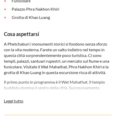
Funicolare
Palazzo Phra Nakhon Khiri
Grotta di Khao Luang
Cosa aspettarsi
A Phetchaburi i monumenti storici si fondono senza sforzo
con la vita moderna. Farete un salto indietro nel tempo in
questa città sorprendentemente poco turistica. Ci sono
templi, palazzi, santuari rupestri, un mercato sul fiume e una
funicolare. Visitate il Wat Mahathat, Phra Nakhon Khiri e la
grotta di Khao Luang in questa escursione ricca di attività.
Il primo punto in programma è il Wat Mahathat. Il tempio
buddista domina il centro della città. Successivamente,
salirete su una funicolare per raggiungere la collina di Phra
Nakhon Khiri, il bellissimo palazzo estivo del re Rama IV.
Leggi tutto
Ammirate la raffinata architettura, esplorate il museo e
ammirate la splendida vista sulla città e sulla campagna