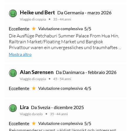
Heike und Bert
Da Germania - marzo 2026
Viaggio di coppia
35 - 44 anni
Eccellente
5/5
Valutazione complessiva
Die Ausflüge Petchaburi Summer Palace From Hua Hin,
Railtrain Market/Floating Market und Bangkok
Privattour waren ein unvergessliches und traumhaftes ...
Mostra altro
Alan Sørensen
Da Danimarca - febbraio 2026
Viaggio di coppia
45 - 54 anni
Eccellente
4/5
Valutazione complessiva
Lira
Da Svezia - dicembre 2025
Viaggio da solo
35 - 44 anni
Eccellente
5/5
Valutazione complessiva
Rekommenderar varmt, väldigt lärorikt och intressant