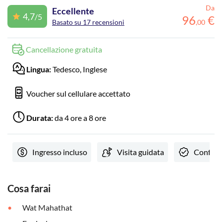
Da
Eccellente
4,7
/5
96
€
Basato su 17 recensioni
,
00
Cancellazione gratuita
Lingua:
Tedesco, Inglese
Voucher sul cellulare accettato
Durata:
da 4 ore a 8 ore
Ingresso incluso
Visita guidata
Conferm
Cosa farai
Wat Mahathat