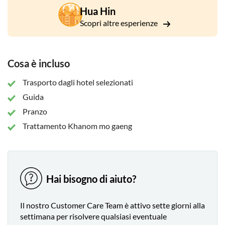
dall'osservatorio.
Hua Hin
Dopo il pranzo in un ristorante tipico, visiterete la grotta di
Scopri altre esperienze
Khao Luang. Ospita più di 170 immagini di Buddha, tra cui un
enorme Buddha reclinato, ed è un'esperienza serena e
spirituale. Concludete con un dolce tradizionale, il khanom
Cosa è incluso
mo gaeng - crema pasticcera a base di latte di cocco e uova - e
avrete un tour da urlo.
Trasporto dagli hotel selezionati
Guida
Pranzo
Trattamento Khanom mo gaeng
Hai bisogno di aiuto?
Il nostro Customer Care Team è attivo sette giorni alla
settimana per risolvere qualsiasi eventuale