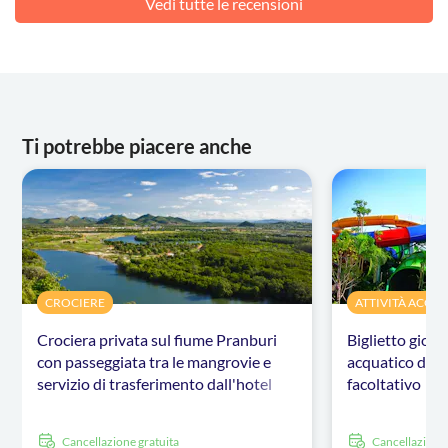
Vedi tutte le recensioni
Ti potrebbe piacere anche
CROCIERE
ATTIVITÀ ACQU
Crociera privata sul fiume Pranburi
Biglietto giorn
con passeggiata tra le mangrovie e
acquatico di H
servizio di trasferimento dall'hotel
facoltativo
Cancellazione gratuita
Cancellazione