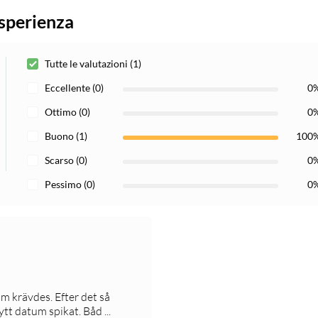
esperienza
Tutte le valutazioni (1)
Eccellente (0)
0
Ottimo (0)
0
Buono (1)
100
Scarso (0)
0
Pessimo (0)
0
um krävdes. Efter det så
tt datum spikat. Båd ...