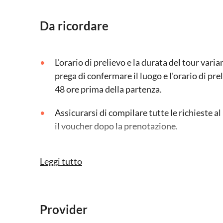
Da ricordare
L'orario di prelievo e la durata del tour vari
prega di confermare il luogo e l'orario di p
48 ore prima della partenza.
Assicurarsi di compilare tutte le richieste 
il voucher dopo la prenotazione.
Questa esperienza è per un minimo di 2 per
Leggi tutto
I bambini (0-2 anni) possono partecipare g
Provider