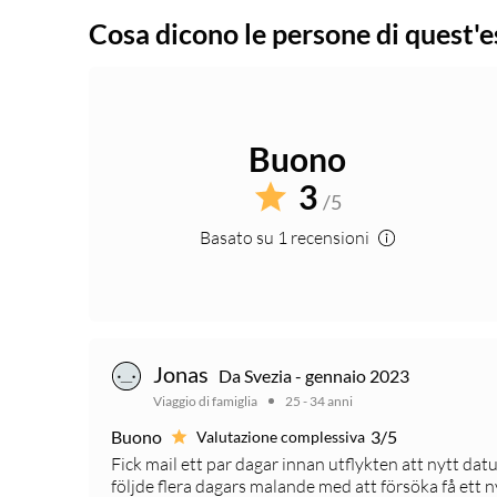
Cosa dicono le persone di quest'
Buono
3
/5
Basato su 1 recensioni
Jonas
Da Svezia - gennaio 2023
Viaggio di famiglia
25 - 34 anni
Buono
3/5
Valutazione complessiva
Fick mail ett par dagar innan utflykten att nytt dat
följde flera dagars malande med att försöka få ett ny