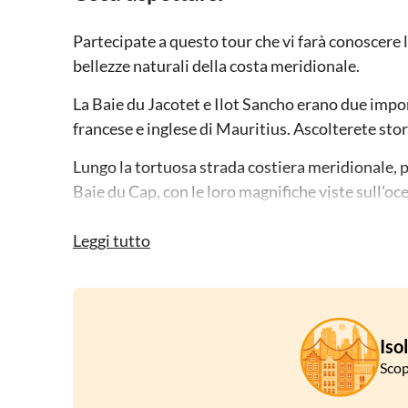
Partecipate a questo tour che vi farà conoscere la
bellezze naturali della costa meridionale.
La Baie du Jacotet e Ilot Sancho erano due impor
francese e inglese di Mauritius. Ascolterete stori
Lungo la tortuosa strada costiera meridionale, pa
Baie du Cap, con le loro magnifiche viste sull'oce
punto panoramico di Macondé e l'atmosfera rilass
montagna di Le Morne.
Leggi tutto
Iso
Scop