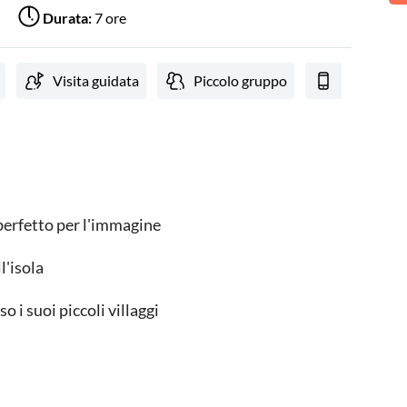
Durata:
7 ore
Visita guidata
Piccolo gruppo
Voucher e
erfetto per l'immagine
l'isola
o i suoi piccoli villaggi