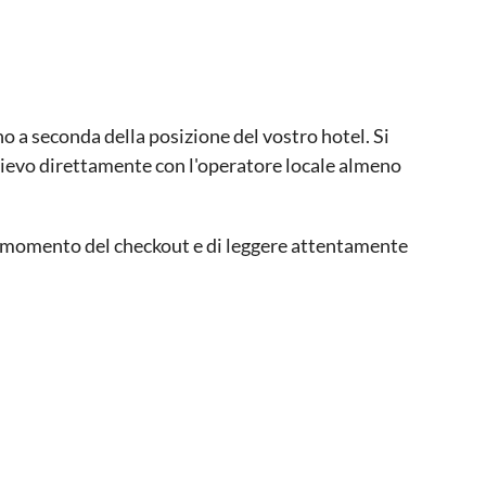
ano a seconda della posizione del vostro hotel. Si
relievo direttamente con l'operatore locale almeno
al momento del checkout e di leggere attentamente
sone e un massimo di 8 persone
ratuitamente a questa esperienza