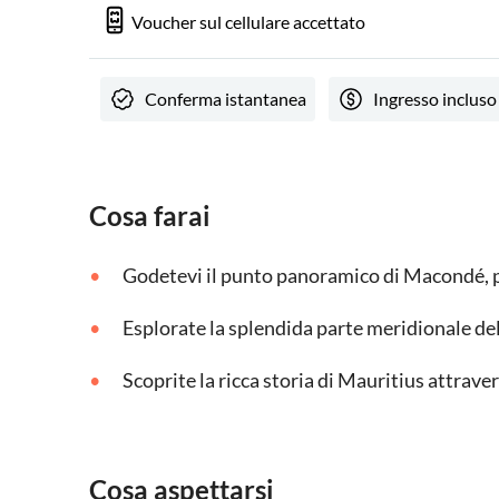
Voucher sul cellulare accettato
Conferma istantanea
Ingresso incluso
Cosa farai
Godetevi il punto panoramico di Macondé, p
Esplorate la splendida parte meridionale del
Scoprite la ricca storia di Mauritius attravers
Cosa aspettarsi