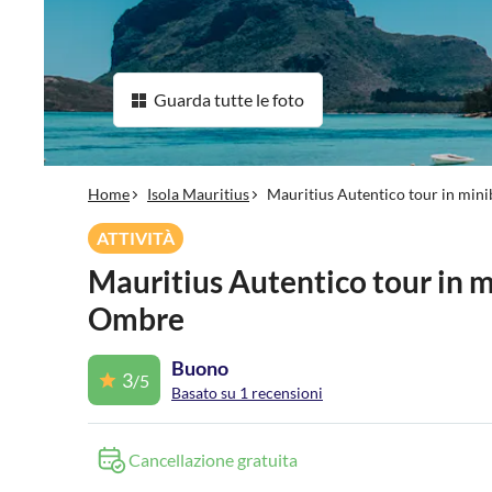
Guarda tutte le foto
Home
Isola Mauritius
Mauritius Autentico tour in mini
ATTIVITÀ
Mauritius Autentico tour in m
Ombre
Buono
3
/5
Basato su 1 recensioni
Cancellazione gratuita