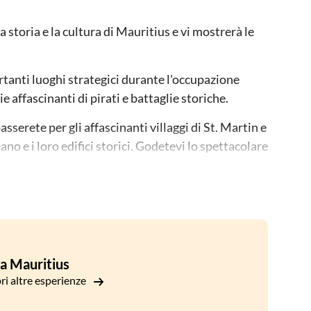
 storia e la cultura di Mauritius e vi mostrerà le
tanti luoghi strategici durante l'occupazione
e affascinanti di pirati e battaglie storiche.
sserete per gli affascinanti villaggi di St. Martin e
ano e i loro edifici storici. Godetevi lo spettacolare
ante della spiaggia di La Prairie, situata sotto la
la Mauritius
ri altre esperienze