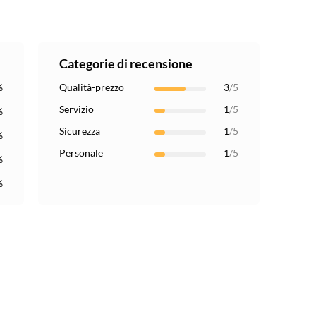
Categorie di recensione
%
Qualità-prezzo
3
/5
Servizio
1
/5
%
Sicurezza
1
/5
%
Personale
1
/5
%
%