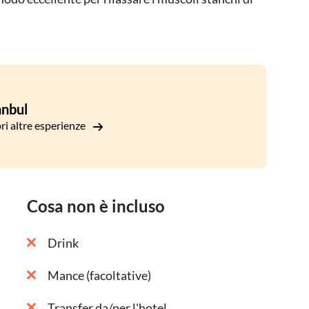
anbul
ri altre esperienze
Cosa non è incluso
Drink
Mance (facoltative)
Transfer da/per l'hotel