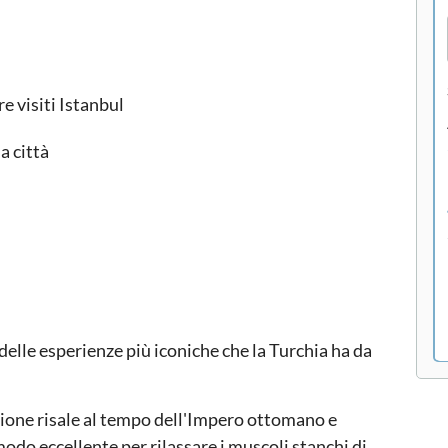
e visiti Istanbul
a città
delle esperienze più iconiche che la Turchia ha da
one risale al tempo dell'Impero ottomano e
odo eccellente per rilassare i muscoli stanchi di