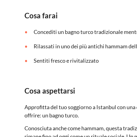
Cosa farai
Concediti un bagno turco tradizionale mentr
Rilassati in uno dei più antichi hammam dell
Sentiti fresco e rivitalizzato
Cosa aspettarsi
Approfitta del tuo soggiorno a Istanbul con una 
offrire: un bagno turco.
Conosciuta anche come hammam, questa tradizi
rimane fino ad oggi come un rituale sociale. Un m