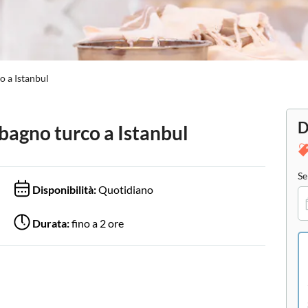
o a Istanbul
D
 bagno turco a Istanbul
Se
Disponibilità:
Quotidiano
Durata:
fino a 2 ore