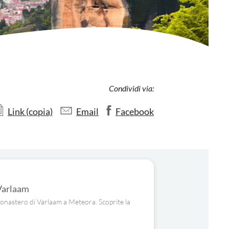
Condividi via:
Link (copia)
Email
Facebook
 Varlaam
Monastero di Varlaam a Meteora. Scoprite la