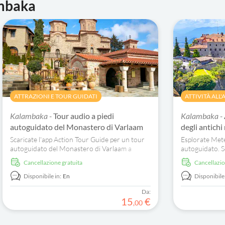
ambaka
ATTRAZIONI E TOUR GUIDATI
ATTIVITÀ ALL
Kalambaka -
Tour audio a piedi
Kalambaka -
autoguidato del Monastero di Varlaam
degli antich
Scaricate l'app Action Tour Guide per un tour
Esplorate Met
autoguidato del Monastero di Varlaam a
autoguidato. Sc
Meteora. Scoprite la storia bizantina e le
storia della Gr
Cancellazione gratuita
Cancellazi
tradizioni ortodosse.
Disponibile in:
En
Disponibile 
Da:
15
€
,
00