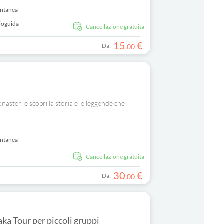
antanea
ioguida
Cancellazione gratuita
15
€
Da:
,
00
nasteri e scopri la storia e le leggende che
antanea
Cancellazione gratuita
30
€
Da:
,
00
a Tour per piccoli gruppi