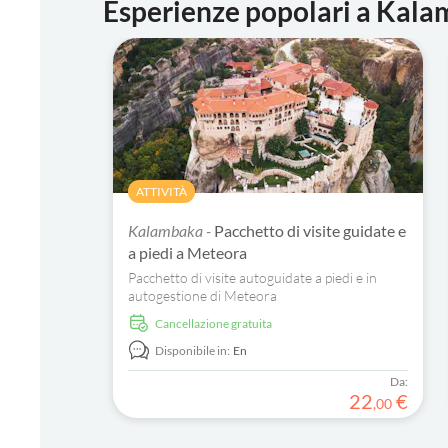
Esperienze popolari a Kal
ATTIVITÀ
Kalambaka -
Pacchetto di visite guidate e
a piedi a Meteora
Pacchetto di visite autoguidate a piedi e in
autogestione di Meteora
Cancellazione gratuita
Disponibile in:
En
Da:
22
€
,
00