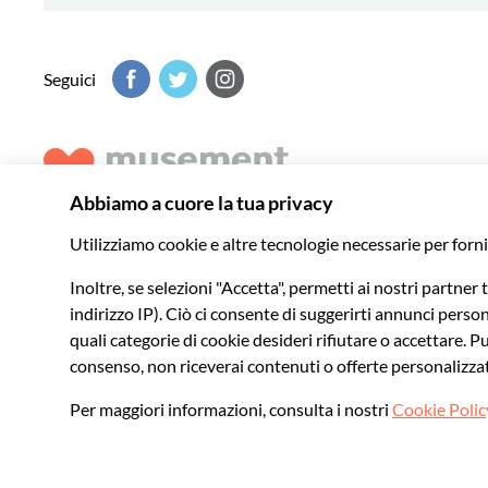
Seguici
Musement ti aiuta a scoprire il meglio di ogni destinazione 
indimenticabili in tutto il mondo