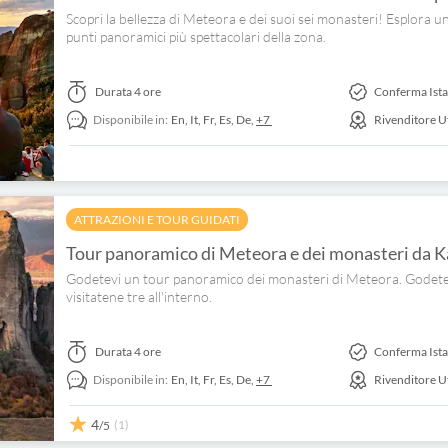
Scopri la bellezza di Meteora e dei suoi sei monasteri! Esplora un
punti panoramici più spettacolari della zona.
Durata
4 ore
Conferma Ist
Disponibile in:
En,
It,
Fr,
Es,
De,
+7
Rivenditore Uf
ATTRAZIONI E TOUR GUIDATI
Tour panoramico di Meteora e dei monasteri da 
Godetevi un tour panoramico dei monasteri di Meteora. Godetevi 
visitatene tre all'interno.
Durata
4 ore
Conferma Ist
Disponibile in:
En,
It,
Fr,
Es,
De,
+7
Rivenditore Uf
4
(1)
/5