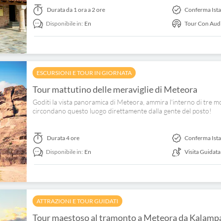
Durata
da 1 ora a 2 ore
Conferma Ist
Disponibile in:
En
Tour Con Aud
ESCURSIONI E TOUR IN GIORNATA
Tour mattutino delle meraviglie di Meteora
Goditi la vista panoramica di Meteora, ammira l'interno di tre mo
circondano questo luogo direttamente dalla gente del posto!
Durata
4 ore
Conferma Ist
Disponibile in:
En
Visita Guidata
ATTRAZIONI E TOUR GUIDATI
Tour maestoso al tramonto a Meteora da Kalampak