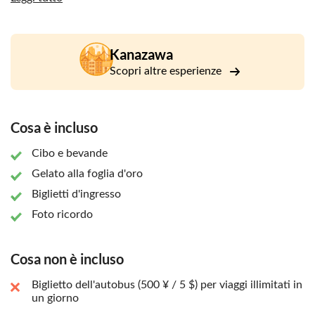
Goditi una piacevole passeggiata attraverso Higashi Chaya,
un tempo fiorente centro della leggendaria cultura delle
geisha. La tua guida locale ti condurrà attraverso questo
quartiere di grande importanza storica e ti farà visitare
Kanazawa
un'autentica casa da tè giapponese dove un tempo si
Scopri altre esperienze
esibivano le geisha.
Cosa è incluso
Cibo e bevande
Gelato alla foglia d'oro
Biglietti d'ingresso
Foto ricordo
Cosa non è incluso
Biglietto dell'autobus (500 ¥ / 5 $) per viaggi illimitati in
un giorno