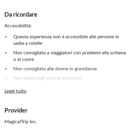
Da ricordare
Accessibilità:
Questa esperienza non è accessibile alle persone in
sedia a rotelle
Non consigliata a viaggiatori con problemi alla schiena
o al cuore
Non consigliata alle donne in gravidanza
Non adatta agli animali domestici
Da sapere in anticipo:
Leggi tutto
La guida vi indicherà dove acquistare il biglietto
dell'autobus in loco
Provider
I neonati devono stare in braccio
MagicalTrip Inc.