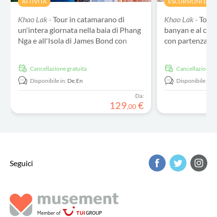
ATTIVITÀ
ESCURSIONI E TO
Khao Lak -
Tour in catamarano di
Khao Lak -
Tour 
un'intera giornata nella baia di Phang
banyan e al cen
Nga e all'Isola di James Bond con
con partenza d
partenza da Khaolak
Cancellazione gratuita
Cancellazione g
Disponibile in:
De,
En
Disponibile in:
Da:
129
€
,
00
Seguici