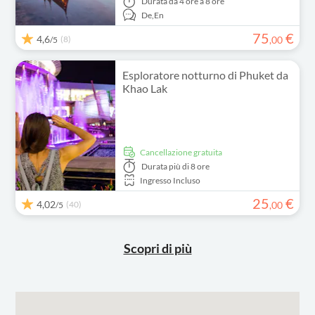
Durata
da 4 ore a 8 ore
De,
En
75
€
4,6
(8)
,
00
/5
Esploratore notturno di Phuket da
Khao Lak
Cancellazione gratuita
Durata
più di 8 ore
Ingresso Incluso
25
€
4,02
(40)
,
00
/5
Scopri di più