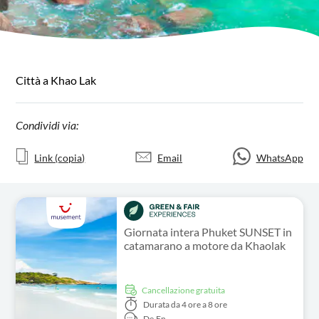
Città a Khao Lak
Condividi via:
Link (copia)
Email
WhatsApp
Giornata intera Phuket SUNSET in
catamarano a motore da Khaolak
Cancellazione gratuita
Durata
da 4 ore a 8 ore
De,
En