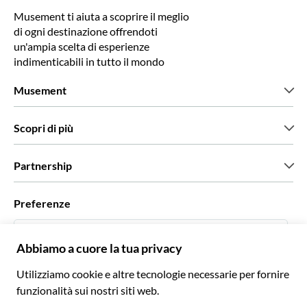
Musement ti aiuta a scoprire il meglio
di ogni destinazione offrendoti
un'ampia scelta di esperienze
indimenticabili in tutto il mondo
Musement
Chi siamo
Scopri di più
Stampa
Lavora con noi
Cosa dicono di noi i nostri clienti
Partnership
Green & Fair Experiences
Tour personalizzati
Con chi lavoriamo
Preferenze
Programmi di affiliazione
Personal Travel Agent
Italiano
Agenzie viaggi
Diventa un nostro fornitore
Italiano
Become a Distribution Partner
€ Euro
Français