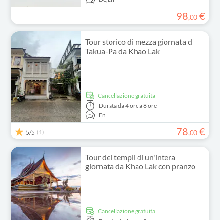
98
€
,
00
Tour storico di mezza giornata di
Takua-Pa da Khao Lak
Cancellazione gratuita
Durata
da 4 ore a 8 ore
En
78
€
5
(1)
,
00
/5
Tour dei templi di un'intera
giornata da Khao Lak con pranzo
Cancellazione gratuita