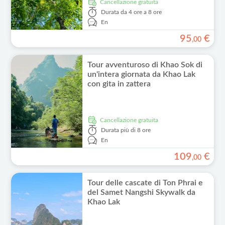
Cancellazione gratuita
Durata
da 4 ore a 8 ore
En
95
€
,
00
Tour avventuroso di Khao Sok di
un'intera giornata da Khao Lak
con gita in zattera
Cancellazione gratuita
Durata
più di 8 ore
En
109
€
,
00
Tour delle cascate di Ton Phrai e
del Samet Nangshi Skywalk da
Khao Lak