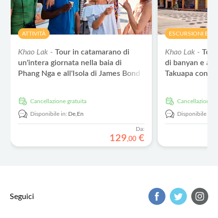
ATTIVITÀ
ESCURSIONI E T
Khao Lak -
Tour in catamarano di
Khao Lak -
Tour
un'intera giornata nella baia di
di banyan e al 
Phang Nga e all'Isola di James Bond
Takuapa con pa
con partenza da Khaolak
Cancellazione gratuita
Cancellazione g
Disponibile in:
De,
En
Disponibile in:
Da:
129
€
,
00
Seguici