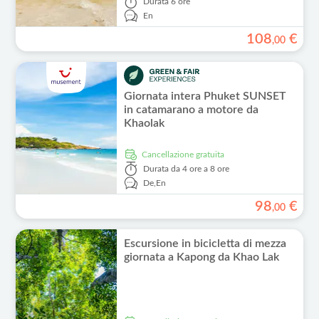
Durata
6 ore
En
108
€
,
00
Giornata intera Phuket SUNSET
in catamarano a motore da
Khaolak
Cancellazione gratuita
Durata
da 4 ore a 8 ore
De,
En
98
€
,
00
Escursione in bicicletta di mezza
giornata a Kapong da Khao Lak