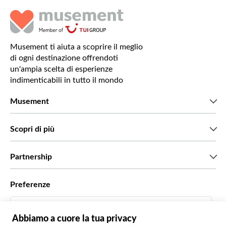
Musement ti aiuta a scoprire il meglio
di ogni destinazione offrendoti
un'ampia scelta di esperienze
indimenticabili in tutto il mondo
Musement
Chi siamo
Scopri di più
Stampa
Lavora con noi
Cosa dicono di noi i nostri clienti
Partnership
Green & Fair Experiences
Tour personalizzati
Con chi lavoriamo
Preferenze
Programmi di affiliazione
Personal Travel Agent
Italiano
Agenzie viaggi