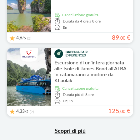
Cancellazione gratuita
Durata
da 4 ore a 8 ore
En
89
€
4,6
/5
,
00
(5)
Escursione di un'intera giornata
alle Isole di James Bond all'ALBA
in catamarano a motore da
Khaolak
Cancellazione gratuita
Durata
più di 8 ore
De,
En
125
€
4,33
/5
,
00
(9)
Scopri di più