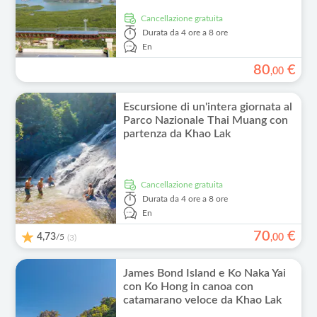
Cancellazione gratuita
Durata
da 4 ore a 8 ore
En
80
€
,
00
Escursione di un'intera giornata al
Parco Nazionale Thai Muang con
partenza da Khao Lak
Cancellazione gratuita
Durata
da 4 ore a 8 ore
En
70
€
4,73
/5
,
00
(3)
James Bond Island e Ko Naka Yai
con Ko Hong in canoa con
catamarano veloce da Khao Lak