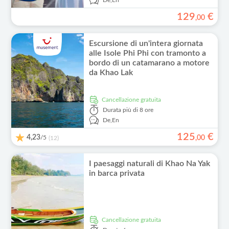
De,
En
129
€
,
00
Escursione di un'intera giornata
alle Isole Phi Phi con tramonto a
bordo di un catamarano a motore
da Khao Lak
Cancellazione gratuita
Durata
più di 8 ore
De,
En
125
€
4,23
/5
,
00
(12)
I paesaggi naturali di Khao Na Yak
in barca privata
Cancellazione gratuita