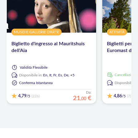
MUSEI E GALLERIE D'ARTE
ATTIVITÀ
Biglietto d'ingresso al Mauritshuis
Biglietti per 
dell'Aia
Euromast di R
Validità
Flessibile
Cancellazione
Disponibile in:
En,
It,
Fr,
Es,
De,
+5
Conferma Istantanea
Disponibile in
Da:
4,79
4,86
/5
/5
(226)
(7)
21
€
,
00