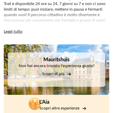
Trail è disponibile 24 ore su 24, 7 giorni su 7 e non ci sono
limiti di tempo: puoi iniziare, mettere in pausa e fermarti
quando vuoi! Il percorso cittadino è molto divertente e
l'escursione più conveniente per famiglie e gruppi di amici.
Durante questo percorso vedrai i punti salienti di L'Aia,
Leggi tutto
come Binnenhof, Lange Poten, lo storico Plein, il Passage,
Grote Kerk, il Palazzo Noordeinde, l'Hotel Indes e molto
altro.
DSA1Mauritshuis
Come funziona?
Mauritshuis
Con la tua prenotazione, riceverai una e-mail con le
Non hai ancora trovato l'esperienza giusta?
istruzioni su come giocare il sentiero sul tuo smartphone.
Una volta al punto di partenza, inizi la tua ricerca attraverso
Scopri di più
la città, è così facile!
L'Aia
Scopri altre esperienze