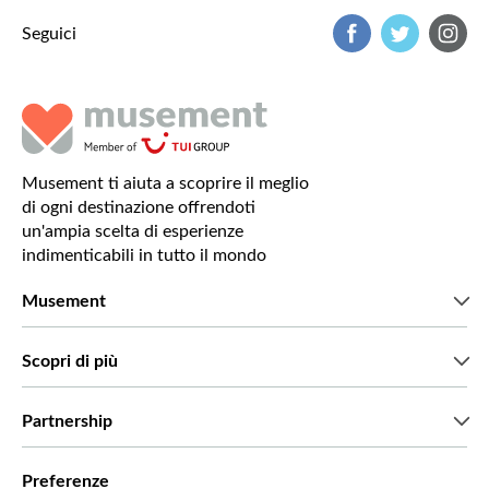
Seguici
Musement ti aiuta a scoprire il meglio
di ogni destinazione offrendoti
un'ampia scelta di esperienze
indimenticabili in tutto il mondo
Musement
Chi siamo
Scopri di più
Stampa
Lavora con noi
Cosa dicono di noi i nostri clienti
Partnership
Green & Fair Experiences
Tour personalizzati
Con chi lavoriamo
Preferenze