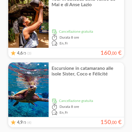
Mai e di Anse Lazio
Cancellazione gratuita
Durata
8 ore
En,
Fr
160
€
4,6
/5
,
00
(3)
Escursione in catamarano alle
isole Sister, Coco e Félicité
Cancellazione gratuita
Durata
8 ore
En,
Fr
150
€
4,9
/5
,
00
(4)