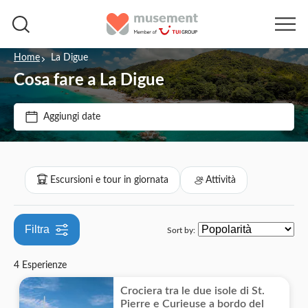
Home
La Digue
Cosa fare a La Digue
Filtra per prezzo (Adulto)
Aggiungi date
Opzioni biglietto
€
€
Min
Max
Ingresso incluso
Filtra per categorie
Escursioni e tour in giornata
Attività
Visita guidata
Escursioni e tour in giornata
Pasti inclusi
Filtra
Sort by:
Barche
Attività
Voucher elettronico
4 Esperienze
Storia e cultura
Attività acquatiche
Cancellazione gratuita
Crociera tra le due isole di St.
Imperdibili
Turismo e tradizioni
Pierre e Curieuse a bordo del