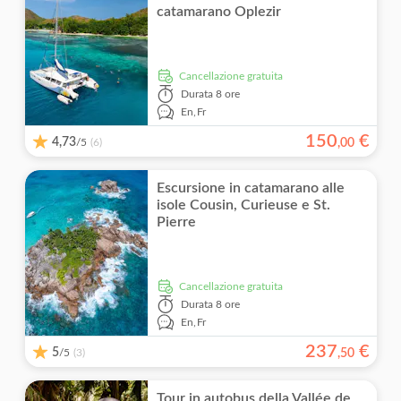
Conferma istantanea
catamarano Oplezir
Cancellazione gratuita
Durata
8 ore
En,
Fr
150
€
4,73
/5
,
00
(6)
Escursione in catamarano alle
isole Cousin, Curieuse e St.
Pierre
Cancellazione gratuita
Durata
8 ore
En,
Fr
237
€
5
/5
,
50
(3)
Tour in autobus della Vallée de