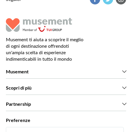
Musement ti aiuta a scoprire il meglio
di ogni destinazione offrendoti
un'ampia scelta di esperienze
indimenticabili in tutto il mondo
Musement
Chi siamo
Scopri di più
Stampa
Lavora con noi
Cosa dicono di noi i nostri clienti
Partnership
Green & Fair Experiences
Tour personalizzati
Con chi lavoriamo
Preferenze
Programmi di affiliazione