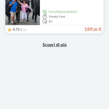
Cancellazione gratuita
Durata
3 ore
En
189
€
4,75
/5
,
00
(4)
Scopri di più