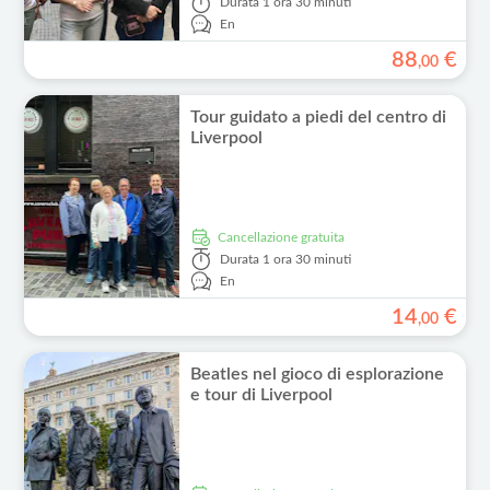
Durata
1 ora 30 minuti
En
88
€
,
00
Tour guidato a piedi del centro di
Liverpool
Cancellazione gratuita
Durata
1 ora 30 minuti
En
14
€
,
00
Beatles nel gioco di esplorazione
e tour di Liverpool