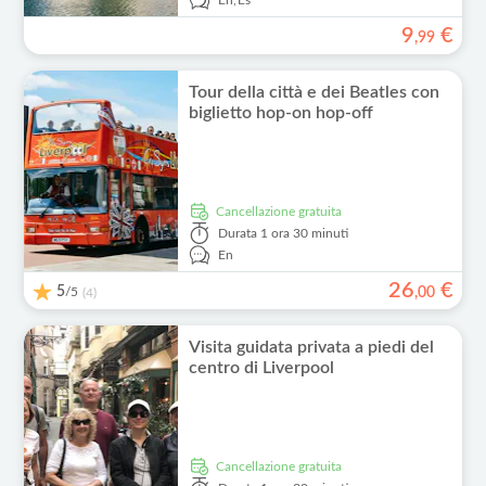
En,
Es
9
€
,
99
Tour della città e dei Beatles con
biglietto hop-on hop-off
Cancellazione gratuita
Durata
1 ora 30 minuti
En
26
€
5
/5
,
00
(4)
Visita guidata privata a piedi del
centro di Liverpool
Cancellazione gratuita