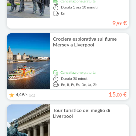
Cancellazione gratuita
Durata
1 ora 10 minuti
En
9
€
,
99
Crociera esplorativa sul fiume
Mersey a Liverpool
Cancellazione gratuita
Durata
50 minuti
En,
It,
Fr,
Es,
De,
Ja,
Zh
15
€
4,49
/5
,
00
(61)
Tour turistico del meglio di
Liverpool