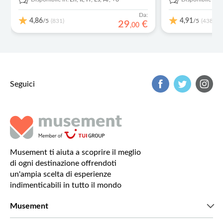
Da:
4,86
4,91
/5
/5
(831)
(438)
29
€
,
00
Seguici
Musement ti aiuta a scoprire il meglio
di ogni destinazione offrendoti
un'ampia scelta di esperienze
indimenticabili in tutto il mondo
Musement