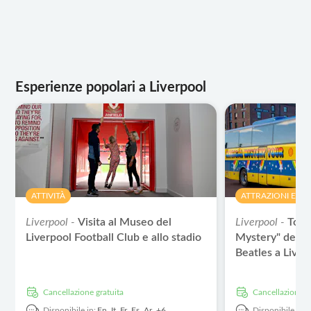
Esperienze popolari a Liverpool
ATTIVITÀ
ATTRAZIONI E TO
Liverpool -
Visita al Museo del
Liverpool -
Tour
Liverpool Football Club e allo stadio
Mystery" dei lu
Beatles a Liver
Cancellazione gratuita
Cancellazione g
Disponibile in:
En,
It,
Fr,
Es,
Ar,
+6
Disponibile in: