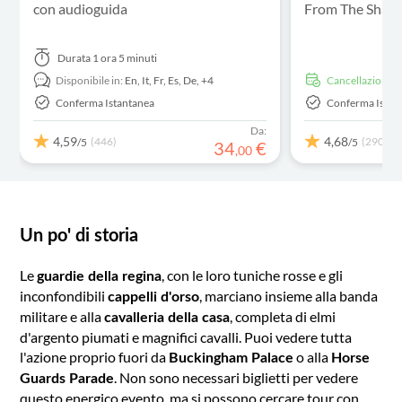
con audioguida
From The Shar
Durata
1 ora 5 minuti
Disponibile in:
En,
It,
Fr,
Es,
De,
+4
Cancellazione g
Conferma Istantanea
Conferma Istan
Da:
4,59
4,68
(446)
(290)
/5
/5
34
€
,
00
Un po' di storia
Le
, con le loro tuniche rosse e gli
guardie della regina
inconfondibili
, marciano insieme alla banda
cappelli d'orso
militare e alla
, completa di elmi
cavalleria della casa
d'argento piumati e magnifici cavalli. Puoi vedere tutta
l'azione proprio fuori da
o alla
Buckingham Palace
Horse
. Non sono necessari biglietti per vedere
Guards Parade
questo energico evento, ma si possono cercare tour con