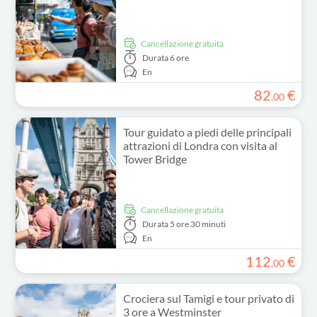
Cancellazione gratuita
Durata
6 ore
En
82
€
,
00
Tour guidato a piedi delle principali
attrazioni di Londra con visita al
Tower Bridge
Cancellazione gratuita
Durata
5 ore 30 minuti
En
112
€
,
00
Crociera sul Tamigi e tour privato di
3 ore a Westminster