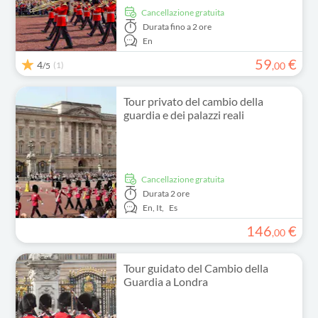
Cancellazione gratuita
Durata
fino a 2 ore
En
59
€
4
(1)
,
00
/5
Tour privato del cambio della
guardia e dei palazzi reali
Cancellazione gratuita
Durata
2 ore
En,
It,
Es
146
€
,
00
Tour guidato del Cambio della
Guardia a Londra