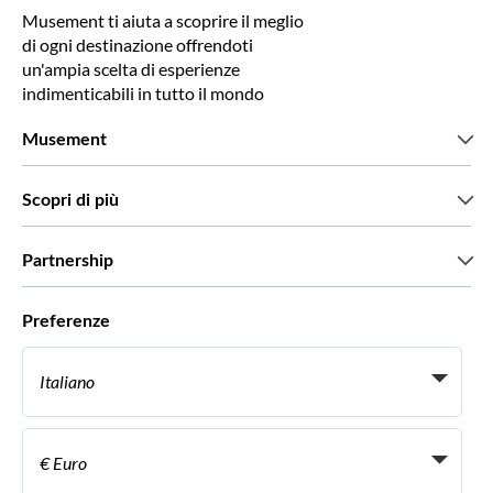
Musement ti aiuta a scoprire il meglio
di ogni destinazione offrendoti
un'ampia scelta di esperienze
indimenticabili in tutto il mondo
Musement
Chi siamo
Scopri di più
Stampa
Lavora con noi
Cosa dicono di noi i nostri clienti
Partnership
Green & Fair Experiences
Tour personalizzati
Con chi lavoriamo
Preferenze
Programmi di affiliazione
Personal Travel Agent
Italiano
Agenzie viaggi
Diventa un nostro fornitore
Italiano
Become a Distribution Partner
€ Euro
Français