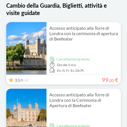
Cambio della Guardia, Biglietti, attività e
visite guidate
Accesso anticipato alla Torre di
Londra con la cerimonia di apertura
di Beefeater
Cancellazione gratuita
Durata
1 ora
En,
It,
Fr,
Es,
De,
Pt
99
€
3,5
(4)
,
00
/5
Accesso anticipato alla Torre di
Londra con la Cerimonia di
Apertura di Beefeater
Cancellazione gratuita