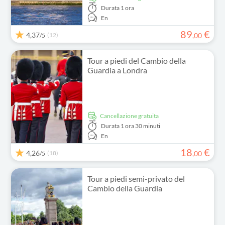
Durata
1 ora
En
89
€
4,37
(12)
,
00
/5
Tour a piedi del Cambio della
Guardia a Londra
Cancellazione gratuita
Durata
1 ora 30 minuti
En
18
€
4,26
(18)
,
00
/5
Tour a piedi semi-privato del
Cambio della Guardia