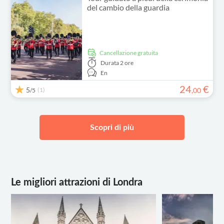
del cambio della guardia
Cancellazione gratuita
Durata
2 ore
En
24
€
5
(1)
,
00
/5
Scopri di più
Le migliori attrazioni di Londra