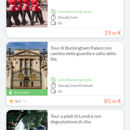
Cancellazione gratuita
Durata
2 ore
En
19
€
,
00
Tour di Buckingham Palace con
cambio della guardia e salto della
fila
Cancellazione gratuita
Durata
2 ore 45 minuti
En
Best Seller
85
€
5
(1)
,
00
/5
Tour a piedi di Londra con
degustazione di cibo