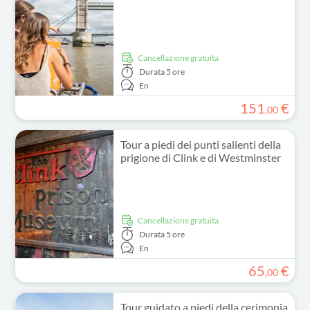
Cancellazione gratuita
Durata
5 ore
En
151
€
,
00
Tour a piedi dei punti salienti della
prigione di Clink e di Westminster
Cancellazione gratuita
Durata
5 ore
En
65
€
,
00
Tour guidato a piedi della cerimonia