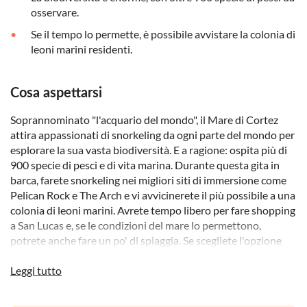
osservare.
Se il tempo lo permette, è possibile avvistare la colonia di
leoni marini residenti.
Cosa aspettarsi
Soprannominato "l'acquario del mondo", il Mare di Cortez
attira appassionati di snorkeling da ogni parte del mondo per
esplorare la sua vasta biodiversità. E a ragione: ospita più di
900 specie di pesci e di vita marina. Durante questa gita in
barca, farete snorkeling nei migliori siti di immersione come
Pelican Rock e The Arch e vi avvicinerete il più possibile a una
colonia di leoni marini. Avrete tempo libero per fare shopping
a San Lucas e, se le condizioni del mare lo permettono,
potrete anche fare un po' di spiaggia. Se scegliete l'opzione
classica con pranzo, avrete una baguette inclusa, mentre se
scegliete l'opzione deluxe, navigherete in una barca con
Leggi tutto
fondo di vetro e avrete la fotografia digitale subacquea
inclusa per catturare i sorrisi dietro i boccagli.