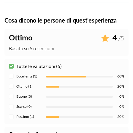
Porta con te del denaro extra per spese aggiuntive o
mance
Guida di lingua inglese per tutte le nazionalità
Cosa dicono le persone di quest'esperienza
Non adatto a persone con mobilità ridotta
A questa esperienza non può essere applicata la nostra
Ottimo
4
/5
politica di cancellazione generale. Se desideri cancellare
Basato su 5 recensioni
dovrai farlo entro 24 ore per poter ricevere un rimborso
totale
Tutte le valutazioni (5)
Eccellente (3)
60%
Ottimo (1)
20%
Buono (0)
0%
Scarso (0)
0%
Pessimo (1)
20%