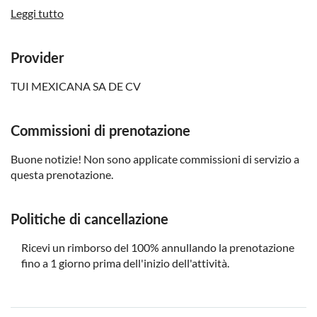
a persona, che deve essere pagata al molo.
Leggi tutto
Se il viaggio include il pranzo, potrete scegliere tra una
baguette al prosciutto, al tacchino, al tonno o
Provider
vegetariana.
TUI MEXICANA SA DE CV
Non adatto a donne incinte
Non adatto a persone con problemi di salute
Commissioni di prenotazione
Non adatto a donne incinte o persone con problemi alla
schiena
Buone notizie! Non sono applicate commissioni di servizio a
Non adatto a persone che soffrono di mal d'auto
questa prenotazione.
Non adatto a persone con problemi cardio-respiratori
I bambini devono essere sotto la supervisione di un
Politiche di cancellazione
adulto (sopra i 18 anni) in ogni momento
Ricevi un rimborso del 100% annullando la prenotazione
Porta costume da bagno, asciugamano e crema solare
fino a 1 giorno prima dell'inizio dell'attività.
Porta un asciugamano
Porta un cappello