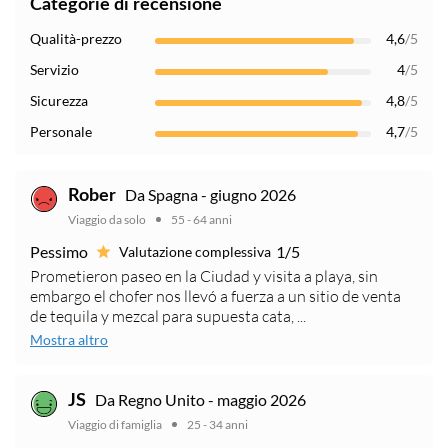
Categorie di recensione
Qualità-prezzo
4,6
/5
Servizio
4
/5
Sicurezza
4,8
/5
Personale
4,7
/5
Da Spagna - giugno 2026
Rober
Viaggio da solo
55 - 64 anni
Pessimo
1/5
Valutazione complessiva
Prometieron paseo en la Ciudad y visita a playa, sin
embargo el chofer nos llevó a fuerza a un sitio de venta
de tequila y mezcal para supuesta cata, ...
Mostra altro
Da Regno Unito - maggio 2026
JS
Viaggio di famiglia
25 - 34 anni