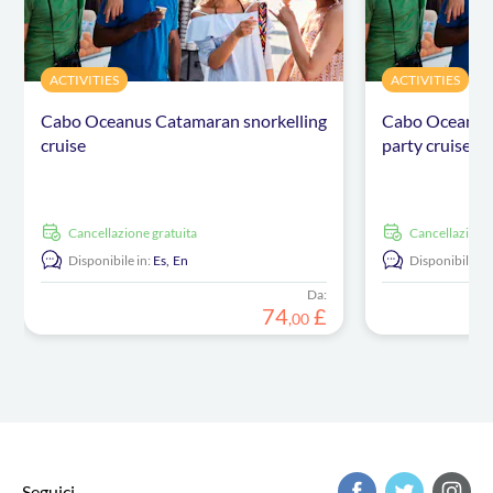
ACTIVITIES
ACTIVITIES
Cabo Oceanus Catamaran snorkelling
Cabo Oceanus
cruise
party cruise
Cancellazione gratuita
Cancellazione
Disponibile in:
Es,
En
Disponibile in:
Da:
74
£
,
00
Seguici