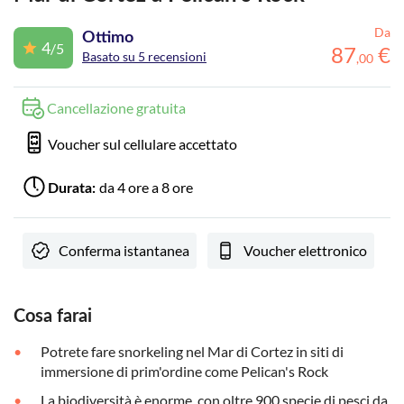
Da
Ottimo
4
/5
87
€
Basato su 5 recensioni
,
00
Cancellazione gratuita
Voucher sul cellulare accettato
da 4 ore a 8 ore
Durata:
Conferma istantanea
Voucher elettronico
Cosa farai
Potrete fare snorkeling nel Mar di Cortez in siti di
immersione di prim'ordine come Pelican's Rock
La biodiversità è enorme, con oltre 900 specie di pesci da