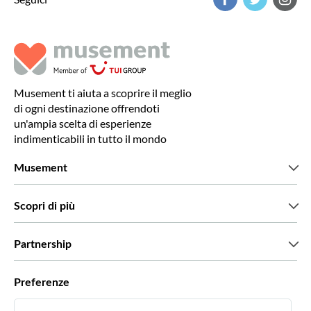
Musement ti aiuta a scoprire il meglio
di ogni destinazione offrendoti
un'ampia scelta di esperienze
indimenticabili in tutto il mondo
Musement
Chi siamo
Scopri di più
Stampa
Lavora con noi
Cosa dicono di noi i nostri clienti
Partnership
Green & Fair Experiences
Tour personalizzati
Con chi lavoriamo
Preferenze
Programmi di affiliazione