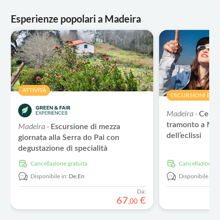
Esperienze popolari a Madeira
ATTIVITÀ
ESCURSIONI E T
Madeira -
Cena i
tramonto a Mad
Madeira -
Escursione di mezza
dell’eclissi
giornata alla Serra do Pai con
degustazione di specialità
tradizionali
Cancellazione gratuita
Cancellazione g
Disponibile in:
De,
En
Disponibile in:
Da:
67
€
,
00