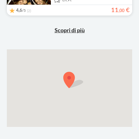
En,
Pt
11
€
4,6
/5
,
00
(2)
Scopri di più