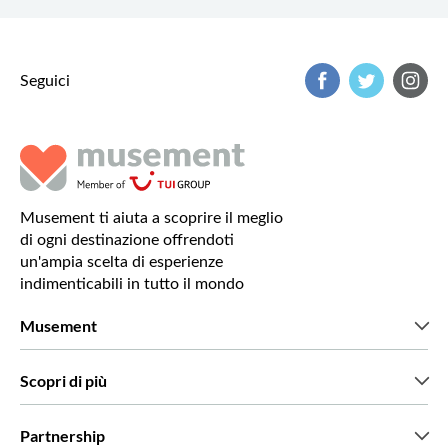
Seguici
Musement ti aiuta a scoprire il meglio
di ogni destinazione offrendoti
un'ampia scelta di esperienze
indimenticabili in tutto il mondo
Musement
Chi siamo
Scopri di più
Stampa
Lavora con noi
Cosa dicono di noi i nostri clienti
Partnership