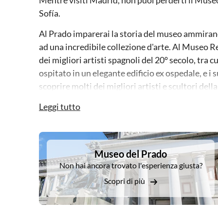
Mentre visiti Madrid, non puoi perderti il Muse
Sofía.
Al Prado imparerai la storia del museo ammirando 
ad una incredibile collezione d'arte. Al Museo R
dei migliori artisti spagnoli del 20° secolo, tra
ospitato in un elegante edificio ex ospedale, e i s
scoprire molti dei migliori artisti e scultori dell
opere spagnole del XX secolo, dall'astrattismo a
Leggi tutto
Museo Reina Sofía contiene un gran numero di oper
guida e impara come e perché queste persone di 
DSA1Museo del Prado
Museo del Prado
Non hai ancora trovato l'esperienza giusta?
Scopri di più