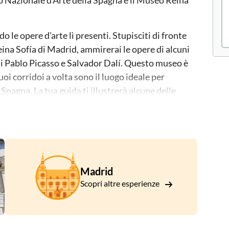
o Nazionale d'Arte della Spagna e il Museo Reina
le opere d'arte lì presenti. Stupisciti di fronte
eina Sofía di Madrid, ammirerai le opere di alcuni
 cui Pablo Picasso e Salvador Dalí. Questo museo è
uoi corridoi a volta sono il luogo ideale per
a Spagna. La tua guida ti illustrerà alcune delle
l cubismo, dal surrealismo al modernismo. Oggi, il
e. Esplora i corridoi e le gallerie con la tua
talento hanno creato la loro arte.
Madrid
Scopri altre esperienze