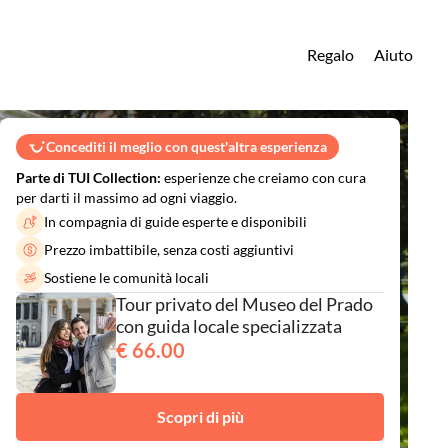
Regalo
Aiuto
Concediti il meglio con quest'altra esperienza
Parte di TUI Collection:
esperienze che creiamo con cura
per darti il massimo ad ogni viaggio.
In compagnia di guide esperte e disponibili
Prezzo imbattibile, senza costi aggiuntivi
Sostiene le comunità locali
Tour privato del Museo del Prado
con guida locale specializzata
€ 66.00
Scopri di più