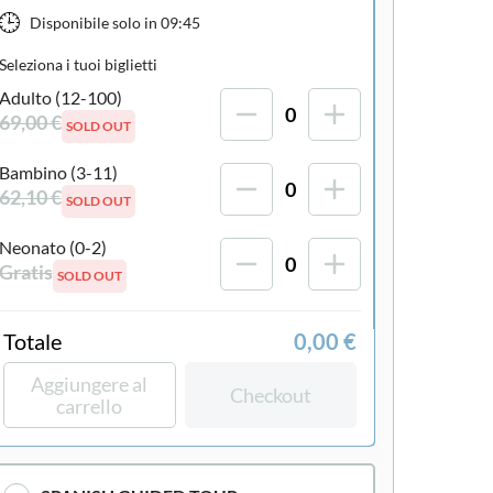
Disponibile solo in
09:45
Seleziona i tuoi biglietti
Adulto (12-100)
0
69,00 €
SOLD OUT
Bambino (3-11)
0
62,10 €
SOLD OUT
Neonato (0-2)
0
Gratis
SOLD OUT
Totale
0,00 €
Aggiungere al
Checkout
carrello