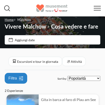
Home
Malchow
Vivere Malchow - Cosa vedere e fare
Filtra per prezzo (Adulto)
Aggiungi date
Opzioni biglietto
€
€
Min
Max
Conferma istantanea
Filtra per categorie
Escursioni e tour in giornata
Attività
Escursioni e tour in giornata
Filtra
Sort by:
Barche
Attività
2 Esperienze
Gita in barca al faro di Plau am See