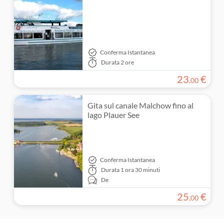
Conferma Istantanea
Durata
2 ore
23
€
,
00
Gita sul canale Malchow fino al
lago Plauer See
Conferma Istantanea
Durata
1 ora 30 minuti
De
25
€
,
00