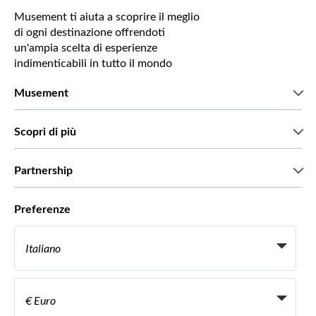
Musement ti aiuta a scoprire il meglio
di ogni destinazione offrendoti
un'ampia scelta di esperienze
indimenticabili in tutto il mondo
Musement
Chi siamo
Scopri di più
Stampa
Lavora con noi
Cosa dicono di noi i nostri clienti
Partnership
Green & Fair Experiences
Tour personalizzati
Con chi lavoriamo
Preferenze
Programmi di affiliazione
Personal Travel Agent
Italiano
Agenzie viaggi
Diventa un nostro fornitore
Italiano
Become a Distribution Partner
€ Euro
Français