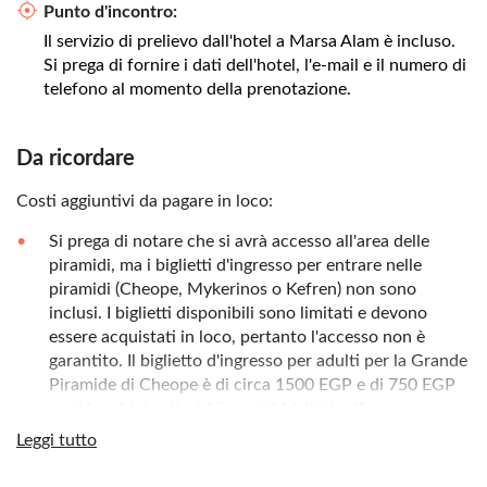
Punto d'incontro:
Il servizio di prelievo dall'hotel a Marsa Alam è incluso.
Si prega di fornire i dati dell'hotel, l'e-mail e il numero di
telefono al momento della prenotazione.
Da ricordare
Costi aggiuntivi da pagare in loco:
Si prega di notare che si avrà accesso all'area delle
piramidi, ma i biglietti d'ingresso per entrare nelle
piramidi (Cheope, Mykerinos o Kefren) non sono
inclusi. I biglietti disponibili sono limitati e devono
essere acquistati in loco, pertanto l'accesso non è
garantito. Il biglietto d'ingresso per adulti per la Grande
Piramide di Cheope è di circa 1500 EGP e di 750 EGP
per i bambini sotto i 12 anni. Il biglietto d'ingresso per
adulti per Mykerinos o Kefren costa circa 280 EGP e
Leggi tutto
140 EGP per i bambini sotto i 12 anni. Il pagamento è
possibile solo con carta di credito