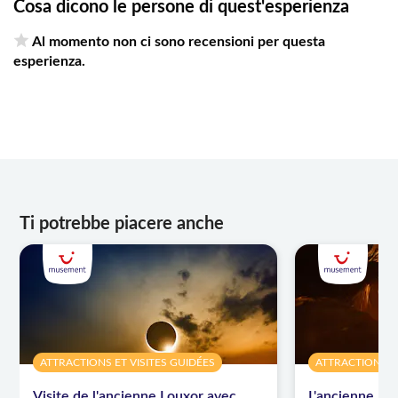
15 partecipanti
Cosa dicono le persone di quest'esperienza
Al momento non ci sono recensioni per questa
Ricordate di portare con voi:
esperienza.
Passaporto, contanti, abiti comodi, macchina
fotografica, cappello, crema solare, occhiali da sole e
acqua.
Ti potrebbe piacere anche
ATTRACTIONS ET VISITES GUIDÉES
ATTRACTIONS ET
Visite de l'ancienne Louxor avec
L'ancienne Lou