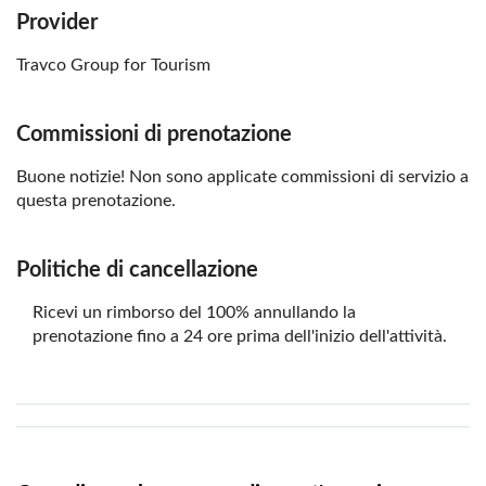
Provider
Al museo è consentito l'uso di macchine fotografiche
personali senza flash a un costo aggiuntivo, che
Travco Group for Tourism
attualmente è di circa 50 EGP. Si prega di notare che
questo costo è soggetto a modifiche senza preavviso.
Commissioni di prenotazione
Informarsi in anticipo:
Buone notizie! Non sono applicate commissioni di servizio a
Si prega di notare che il tour sarà condotto in inglese se
questa prenotazione.
non viene raggiunto il numero minimo di persone per il
tour in altre lingue.
Politiche di cancellazione
I neonati (0-1 anni) possono partecipare gratuitamente
Se possibile, si consiglia di organizzare una colazione da
Ricevi un rimborso del 100% annullando la
asporto e una cena tardiva presso la reception
prenotazione fino a 24 ore prima dell'inizio dell'attività.
dell'hotel prima della data del tour.
La durata del tour e l'orario di ritiro sono soggetti a
modifiche a causa delle condizioni operative e della
posizione dell'hotel.
Il gruppo privato di 6 persone è aperto a un massimo di