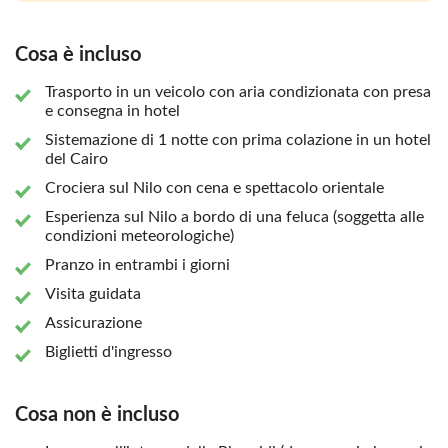
la Cittadella di Salah El-Din, la fortezza medievale che è
stata la sede dei governanti egiziani per quasi sette secoli.
Cosa è incluso
Esplorate le sue imponenti moschee e la vista panoramica
sul Cairo. Se il tempo lo permette, concludete la vostra
Trasporto in un veicolo con aria condizionata con presa
avventura al Cairo con una tranquilla navigazione in feluca
e consegna in hotel
sul Nilo, prima di tornare a Marsa Alam dopo un viaggio
Sistemazione di 1 notte con prima colazione in un hotel
indimenticabile nella storia e nella cultura dell'Egitto.
del Cairo
Crociera sul Nilo con cena e spettacolo orientale
Esperienza sul Nilo a bordo di una feluca (soggetta alle
condizioni meteorologiche)
Pranzo in entrambi i giorni
Visita guidata
Assicurazione
Biglietti d'ingresso
Cosa non è incluso