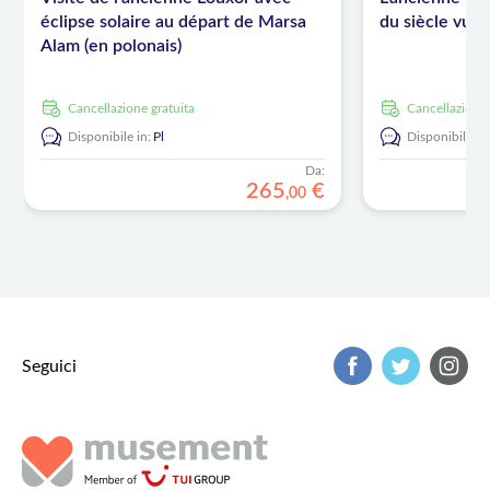
éclipse solaire au départ de Marsa
du siècle vue
Alam (en polonais)
Cancellazione gratuita
Cancellazione
Disponibile in:
Pl
Disponibile in
Da:
265
€
,
00
Seguici