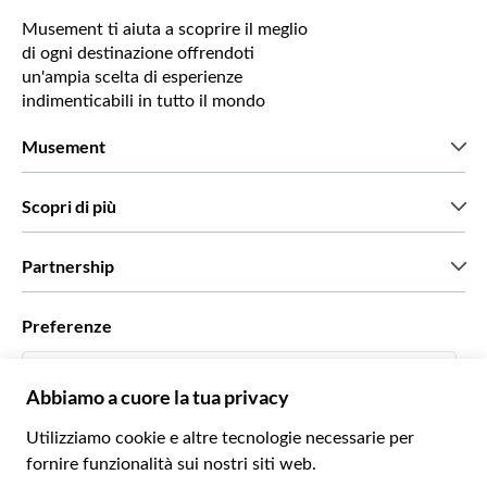
Musement ti aiuta a scoprire il meglio
di ogni destinazione offrendoti
un'ampia scelta di esperienze
indimenticabili in tutto il mondo
Musement
Chi siamo
Scopri di più
Stampa
Lavora con noi
Cosa dicono di noi i nostri clienti
Partnership
Green & Fair Experiences
Tour personalizzati
Con chi lavoriamo
Preferenze
Programmi di affiliazione
Personal Travel Agent
Italiano
Agenzie viaggi
Diventa un nostro fornitore
Italiano
Become a Distribution Partner
€ Euro
Français