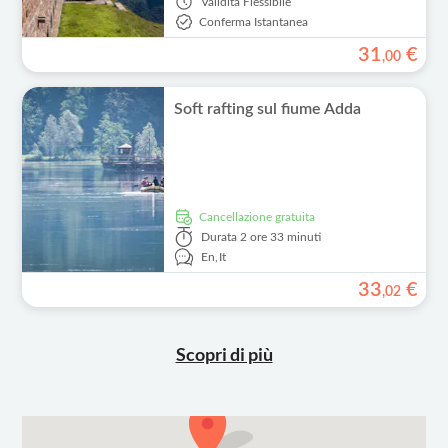
Validità
Flessibile
Conferma Istantanea
31
€
,
00
Soft rafting sul fiume Adda
Cancellazione gratuita
Durata
2 ore 33 minuti
En,
It
33
€
,
02
Scopri di più