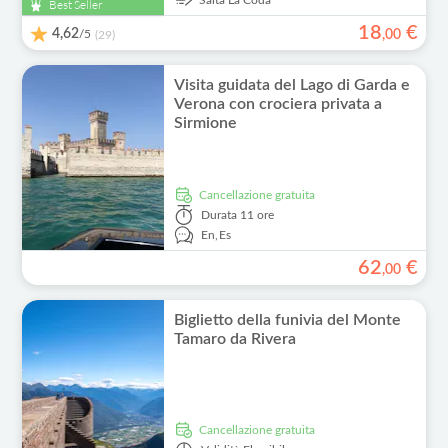
Salta La Coda
Best Seller
18
€
4,62
/5
,
00
(29)
Visita guidata del Lago di Garda e
Verona con crociera privata a
Sirmione
Cancellazione gratuita
Durata
11 ore
En,
Es
62
€
,
00
Biglietto della funivia del Monte
Tamaro da Rivera
Cancellazione gratuita