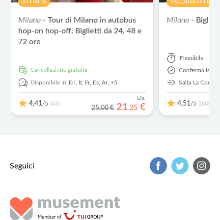
ATTIVITÀ
ESCURSIONI E T
Milano -
Tour di Milano in autobus
Milano -
Bigliet
hop-on hop-off: Biglietti da 24, 48 e
72 ore
Flessibile
Cancellazione gratuita
Conferma Istan
Disponibile in:
En,
It,
Fr,
Es,
Ar,
+5
Salta La Coda
Da:
4,41
4,51
/5
/5
(43)
(243)
21
€
25,00 €
,
25
Seguici