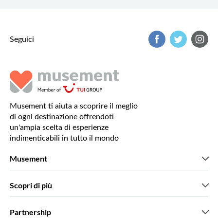
Seguici
Musement ti aiuta a scoprire il meglio
di ogni destinazione offrendoti
un'ampia scelta di esperienze
indimenticabili in tutto il mondo
Musement
Chi siamo
Scopri di più
Stampa
Lavora con noi
Cosa dicono di noi i nostri clienti
Partnership