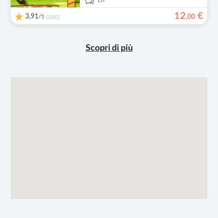
En
12
€
3,91
/5
,
00
(200)
Scopri di più