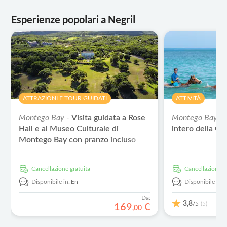
Esperienze popolari a Negril
ATTRAZIONI E TOUR GUIDATI
ATTIVITÀ
Montego Bay -
Visita guidata a Rose
Montego Bay -
Hall e al Museo Culturale di
intero della Gi
Montego Bay con pranzo incluso
Cancellazione gratuita
Cancellazione g
Disponibile in:
En
Disponibile in:
Da:
3,8
/5
(5)
169
€
,
00