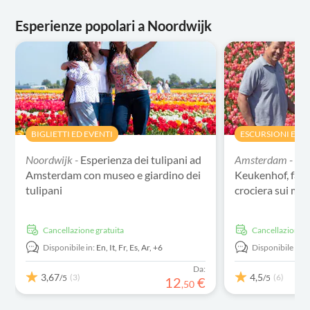
Esperienze popolari a Noordwijk
BIGLIETTI ED EVENTI
ESCURSIONI E TO
Noordwijk -
Esperienza dei tulipani ad
Amsterdam -
Git
Amsterdam con museo e giardino dei
Keukenhof, fatto
tulipani
crociera sui mul
Cancellazione gratuita
Cancellazione g
Disponibile in:
En,
It,
Fr,
Es,
Ar,
+6
Disponibile in:
E
Da:
3,67
4,5
(3)
(6)
/5
/5
12
€
,
50