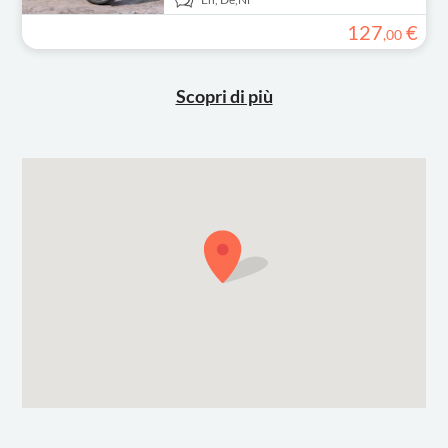
127
€
,
00
Scopri di più