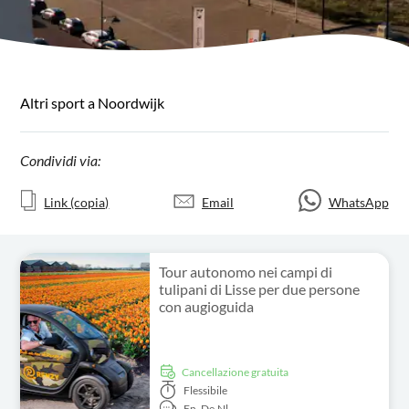
Altri sport a Noordwijk
Condividi via:
Link (copia)
Email
WhatsApp
Tour autonomo nei campi di
tulipani di Lisse per due persone
con augioguida
Cancellazione gratuita
Flessibile
En,
De,
Nl