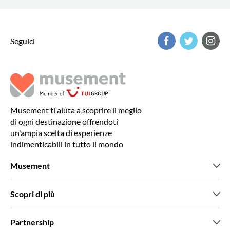
Seguici
Musement ti aiuta a scoprire il meglio
di ogni destinazione offrendoti
un'ampia scelta di esperienze
indimenticabili in tutto il mondo
Musement
Chi siamo
Scopri di più
Stampa
Lavora con noi
Cosa dicono di noi i nostri clienti
Partnership
Green & Fair Experiences
Tour personalizzati