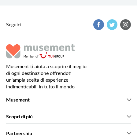
Seguici
Musement ti aiuta a scoprire il meglio
di ogni destinazione offrendoti
un'ampia scelta di esperienze
indimenticabili in tutto il mondo
Musement
Chi siamo
Scopri di più
Stampa
Lavora con noi
Cosa dicono di noi i nostri clienti
Partnership