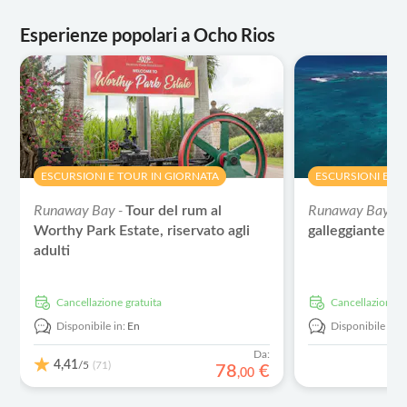
Esperienze popolari a Ocho Rios
ESCURSIONI E TOUR IN GIORNATA
ESCURSIONI E T
Runaway Bay -
Runaway Bay -
Tour del rum al
E
Worthy Park Estate, riservato agli
galleggiante P
adulti
Cancellazione gratuita
Cancellazione g
Disponibile in:
En
Disponibile in:
Da:
4,41
/5
(71)
78
€
,
00