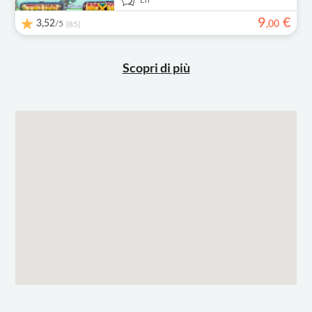
En
9
€
3,52
/5
,
00
(85)
Scopri di più