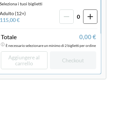
Seleziona i tuoi biglietti
Adulto (12+)
0
115,00 €
Totale
0,00 €
È necessario selezionare un minimo di 2 biglietti per ordine
Aggiungere al
Checkout
carrello