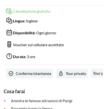
Cancellazione gratuita
Lingua:
Inglese
Disponibilità:
Ogni giorno
Voucher sul cellulare accettato
Durata:
3 ore
Tour priv
Conferma istantanea
Tour privato
Cosa farai
Ammira le famose attrazioni di Parigi
Passeggia lungo la Senna