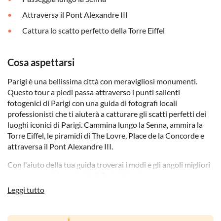
Attraversa il Pont Alexandre III
Cattura lo scatto perfetto della Torre Eiffel
Cosa aspettarsi
Parigi è una bellissima città con meravigliosi monumenti.
Questo tour a piedi passa attraverso i punti salienti
fotogenici di Parigi con una guida di fotografi locali
professionisti che ti aiuterà a catturare gli scatti perfetti dei
luoghi iconici di Parigi. Cammina lungo la Senna, ammira la
Torre Eiffel, le piramidi di The Lovre, Place de la Concorde e
attraversa il Pont Alexandre III.
Con l'aiuto della tua guida troverai i modi e gli angoli migliori
per catturare i famosi siti di Parigi. Non importa se sei un
principiante o un fotografo esperto, la tua guida ti assicurerà
Leggi tutto
un tour memorabile e finirai la giornata con maggiore fiducia
nella tua fotocamera. Durante il tour imparerai a conoscere: