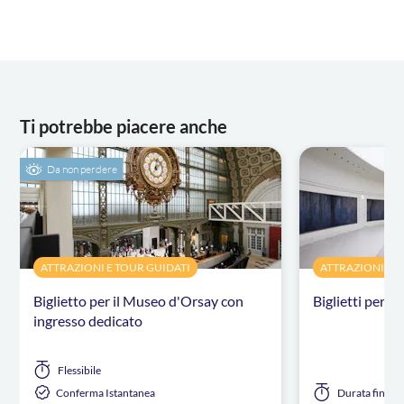
Ti potrebbe piacere anche
Da non perdere
ATTRAZIONI E TOUR GUIDATI
ATTRAZIONI E 
Biglietto per il Museo d'Orsay con
Biglietti per i
ingresso dedicato
Flessibile
Conferma Istantanea
Durata
fino a