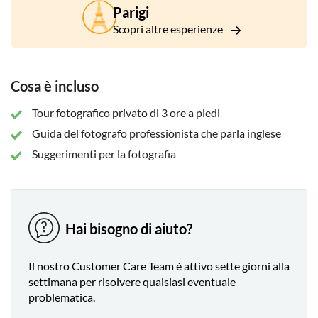
Impostazioni manuali della fotocamera come apertura,
Parigi
velocità dell'otturatore e iso
Scopri altre esperienze
Composizione creativa utilizzando prospettiva, linee e
colore
Cosa è incluso
Il controllo e l'influenza della luce
Suggerimenti e trucchi per la post-elaborazione
Tour fotografico privato di 3 ore a piedi
Guida del fotografo professionista che parla inglese
Suggerimenti per la fotografia
Hai bisogno di aiuto?
Il nostro Customer Care Team è attivo sette giorni alla
settimana per risolvere qualsiasi eventuale
problematica.