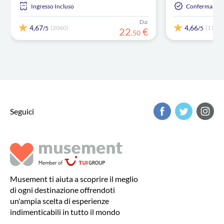
Ingresso Incluso
Conferma Ista
Da:
4,67
4,66
(2060)
(1102)
/5
/5
22
€
,
50
Seguici
Musement ti aiuta a scoprire il meglio
di ogni destinazione offrendoti
un'ampia scelta di esperienze
indimenticabili in tutto il mondo