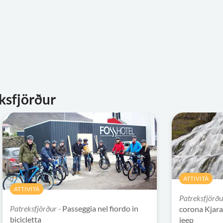
ksfjörður
ATTIVITÀ
ATTIVITÀ
Patreksfjörðu
Patreksfjörður -
Passeggia nel fiordo in
corona Kjara
bicicletta
jeep