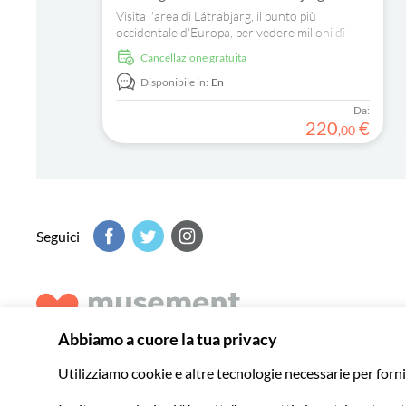
Visita l'area di Látrabjarg, il punto più
occidentale d'Europa, per vedere milioni di
uccelli e goderti una bellissima escursione.
Cancellazione gratuita
Disponibile in:
En
Da:
220
€
,
00
Seguici
Musement ti aiuta a scoprire il meglio di ogni destinazione 
indimenticabili in tutto il mondo