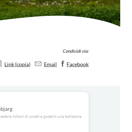
Condividi via:
Link (copia)
Email
Facebook
abjarg
vedere milioni di uccelli e goderti una bellissima