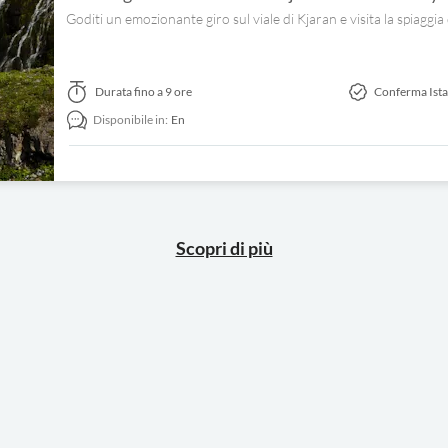
Goditi un emozionante giro sul viale di Kjaran e visita la spiaggia
Durata
fino a 9 ore
Conferma Ist
Disponibile in:
En
Scopri di più