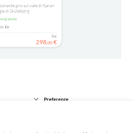
ionante giro sul viale di Kjaran
aggia di Skútabjörg
one gratuita
in:
En
Da:
298
€
,
00
Preferenze
Italiano
Italiano
 nostri clienti
€ Euro
Français