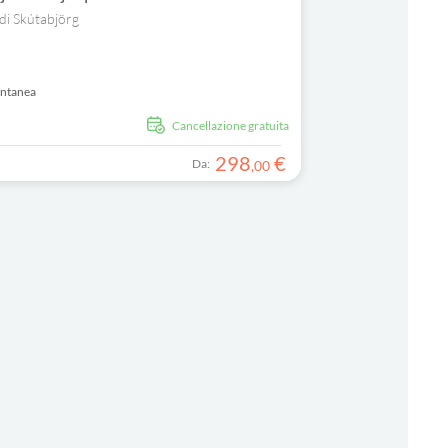
 di Skútabjörg
antanea
Cancellazione gratuita
298
€
Da:
,
00