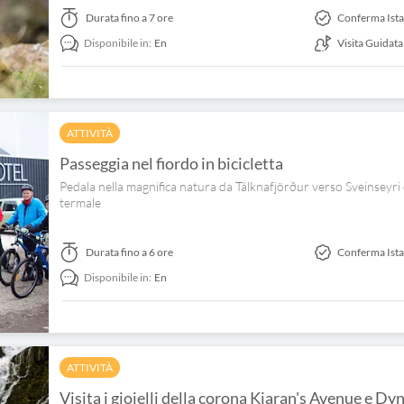
Durata
fino a 7 ore
Conferma Ist
Disponibile in:
En
Visita Guidata
ATTIVITÀ
Passeggia nel fiordo in bicicletta
Pedala nella magnifica natura da Tálknafjörður verso Sveinseyri e v
termale
Durata
fino a 6 ore
Conferma Ist
Disponibile in:
En
ATTIVITÀ
Visita i gioielli della corona Kjaran's Avenue e Dyn