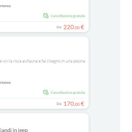
antanea
Cancellazione gratuita
220
€
Da:
,
00
ivi la ricca avifauna e fai il bagno in una piscina
antanea
Cancellazione gratuita
170
€
Da:
,
00
jandi in jeep