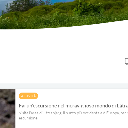
ATTIVITÀ
Fai un'escursione nel meraviglioso mondo di Látr
Visita l'area di Látrabjarg, il punto più occidentale d'Europa, per 
escursione.