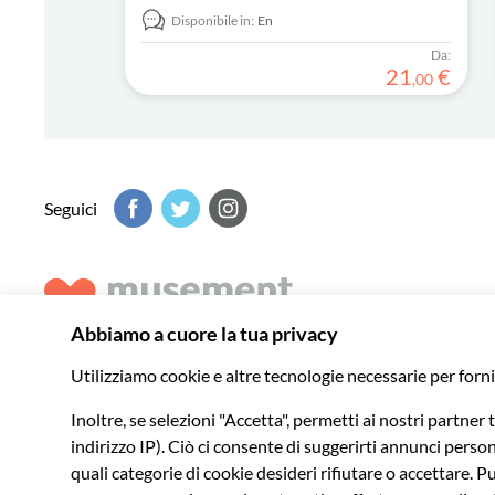
Disponibile in:
En
Da:
21
€
,
00
Seguici
Musement ti aiuta a scoprire il meglio di ogni destinazione 
indimenticabili in tutto il mondo