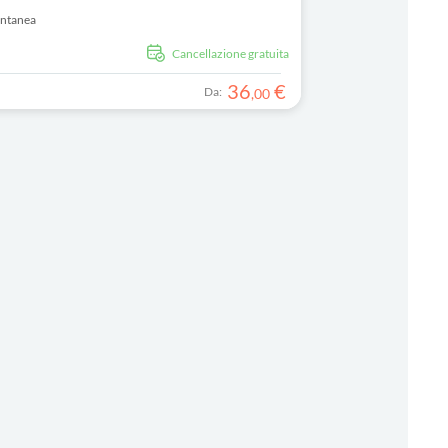
antanea
Cancellazione gratuita
36
€
Da:
,
00