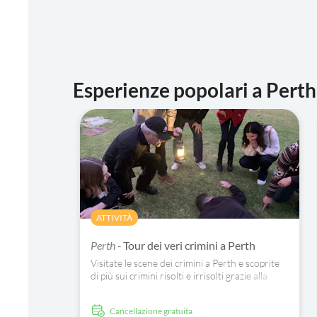
Esperienze popolari a Perth
ATTIVITÀ
Perth -
Tour dei veri crimini a Perth
Visitate le scene dei crimini a Perth e scoprite
di più sui crimini risolti e irrisolti grazie alla
vostra esperta guida turistica.
Cancellazione gratuita