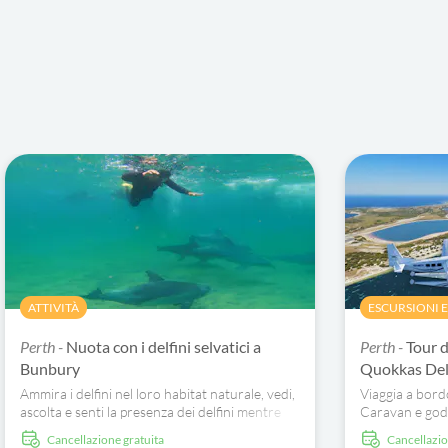
ATTIVITÀ
ESCURSIONI 
Perth -
Nuota con i delfini selvatici a
Perth -
Tour d
Bunbury
Quokkas Deli
Ammira i delfini nel loro habitat naturale, vedi,
Viaggia a bord
ascolta e senti la presenza dei delfini mentre
Caravan e godit
vivono la loro vita naturale nella baia.
Perth, sulla c
Cancellazione gratuita
Cancellazi
sull'isola di Ro