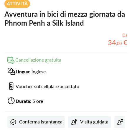
ATTIVITÀ
Avventura in bici di mezza giornata da
Phnom Penh a Silk Island
Da
34
€
,
00
Cancellazione gratuita
Lingua:
Inglese
Voucher sul cellulare accettato
Durata:
5 ore
Conferma istantanea
Visita guidata
Lo