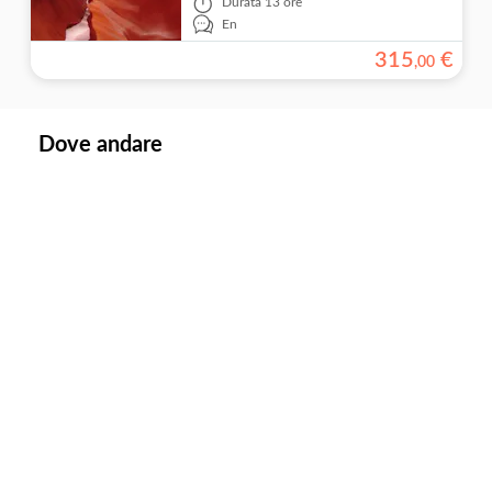
Durata
13 ore
En
315
€
,
00
Dove andare