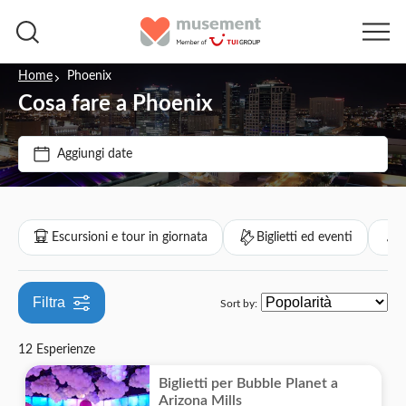
Home
Phoenix
Cosa fare a Phoenix
Filtra per prezzo (Adulto)
Aggiungi date
Opzioni biglietto
€
€
Min
Max
Conferma istantanea
Filtra per categorie
Escursioni e tour in giornata
Biglietti ed eventi
Ingresso incluso
Escursioni e tour in giornata
Cancellazione gratuita
Filtra
Sort by:
Storia e cultura
Biglietti ed eventi
Voucher elettronico
12 Esperienze
Imperdibili
Sport
Attività
Visita guidata
Biglietti per Bubble Planet a
Attività all'aperto
Esperienze per le persone locali
Arizona Mills