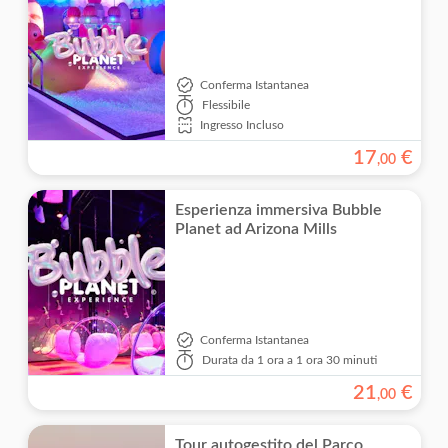
Salta la coda
Natura
Attrazioni e tour guidati
Pasti inclusi
Mostre
Conferma Istantanea
Piccolo gruppo
Flessibile
Ingresso Incluso
Tour con audioguida
17
€
,
00
Wheelchair access
Esperienza immersiva Bubble
Planet ad Arizona Mills
Conferma Istantanea
Durata
da 1 ora a 1 ora 30 minuti
21
€
,
00
Tour autogestito del Parco