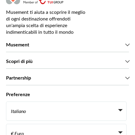
Musement ti aiuta a scoprire il meglio
di ogni destinazione offrendoti
un'ampia scelta di esperienze
indimenticabili in tutto il mondo
Musement
Chi siamo
Scopri di più
Stampa
Lavora con noi
Cosa dicono di noi i nostri clienti
Partnership
Green & Fair Experiences
Tour personalizzati
Con chi lavoriamo
Preferenze
Programmi di affiliazione
Personal Travel Agent
Italiano
Agenzie viaggi
Diventa un nostro fornitore
Italiano
Become a Distribution Partner
€ Euro
Français