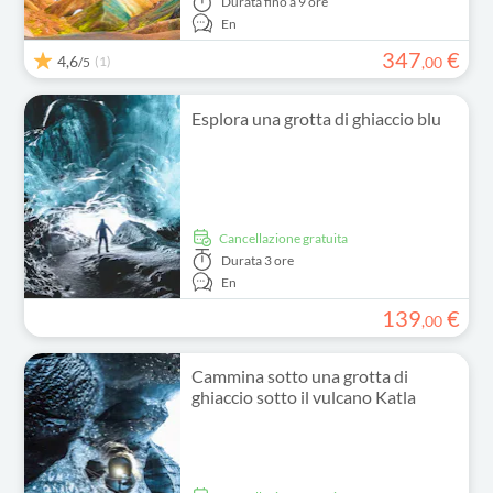
Durata
fino a 9 ore
En
347
€
4,6
(1)
,
00
/5
Esplora una grotta di ghiaccio blu
Cancellazione gratuita
Durata
3 ore
En
139
€
,
00
Cammina sotto una grotta di
ghiaccio sotto il vulcano Katla