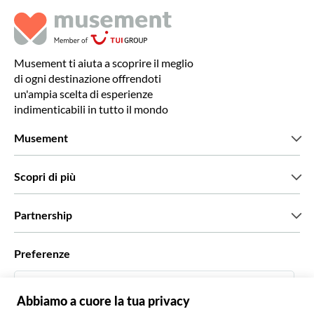
Musement ti aiuta a scoprire il meglio
di ogni destinazione offrendoti
un'ampia scelta di esperienze
indimenticabili in tutto il mondo
Musement
Chi siamo
Scopri di più
Stampa
Lavora con noi
Cosa dicono di noi i nostri clienti
Partnership
Green & Fair Experiences
Tour personalizzati
Con chi lavoriamo
Preferenze
Programmi di affiliazione
Personal Travel Agent
Italiano
Agenzie viaggi