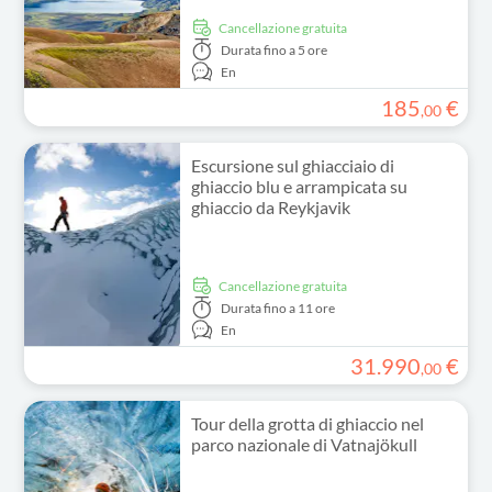
Cancellazione gratuita
Durata
fino a 5 ore
En
185
€
,
00
Escursione sul ghiacciaio di
ghiaccio blu e arrampicata su
ghiaccio da Reykjavik
Cancellazione gratuita
Durata
fino a 11 ore
En
31
.
990
€
,
00
Tour della grotta di ghiaccio nel
parco nazionale di Vatnajökull