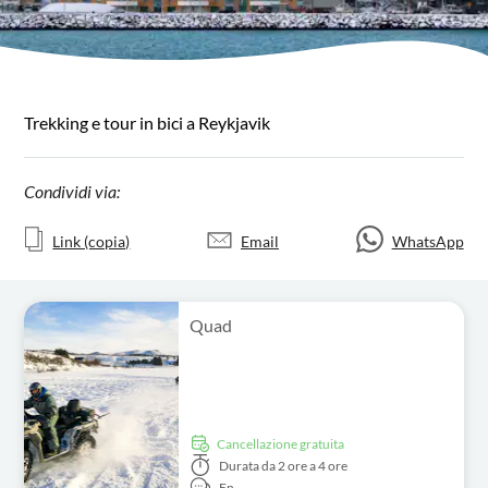
Trekking e tour in bici a Reykjavik
Condividi via:
Link (copia)
Email
WhatsApp
Quad
Cancellazione gratuita
Durata
da 2 ore a 4 ore
En