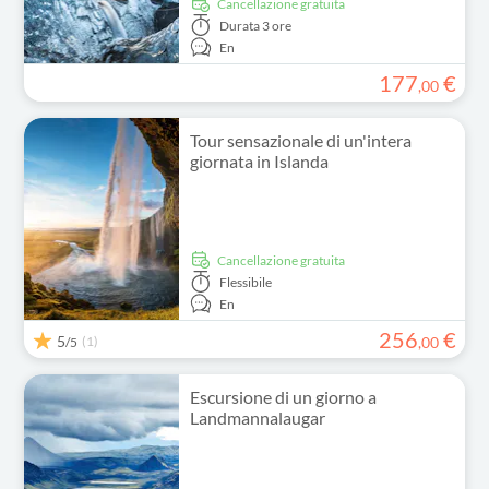
Cancellazione gratuita
Durata
3 ore
En
177
€
,
00
Tour sensazionale di un'intera
giornata in Islanda
Cancellazione gratuita
Flessibile
En
256
€
5
(1)
,
00
/5
Escursione di un giorno a
Landmannalaugar