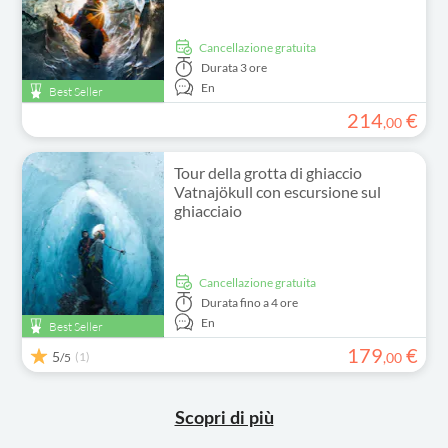
Cancellazione gratuita
Durata
3 ore
En
Best Seller
214
€
,
00
Tour della grotta di ghiaccio
Vatnajökull con escursione sul
ghiacciaio
Cancellazione gratuita
Durata
fino a 4 ore
En
Best Seller
179
€
5
(1)
,
00
/5
Scopri di più