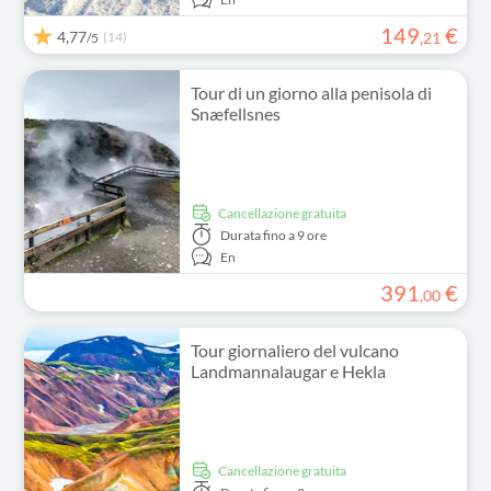
149
€
4,77
(14)
,
21
/5
Tour di un giorno alla penisola di
Snæfellsnes
Cancellazione gratuita
Durata
fino a 9 ore
En
391
€
,
00
Tour giornaliero del vulcano
Landmannalaugar e Hekla
Cancellazione gratuita