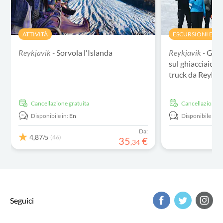
ATTIVITÀ
ESCURSIONI E TO
Reykjavik -
Sorvola l'Islanda
Reykjavik -
Gold
sul ghiacciaio 
truck da Reykja
Cancellazione gratuita
Cancellazione g
Disponibile in:
En
Disponibile in:
Da:
4,87
(46)
/5
35
€
,
34
Seguici