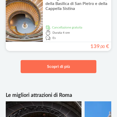
della Basilica di San Pietro e della
Cappella Sistina
Cancellazione gratuita
Durata
4 ore
Es
139
€
,
00
Scopri di più
Le migliori attrazioni di Roma