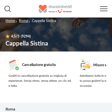
Home
Roma
Cappella Sistina
4,5
/5
(9294)
Cappella Sistina
Cancellazione gratuita
Misure sanit
Goditi la cancellazione gratuita su migliaia di
Adottiamo tutte le misur
esperienze.
Senza stress, senza attese: un clic ed
tu possa goderti la tua 
è fatta.
sicurezza.
Roma