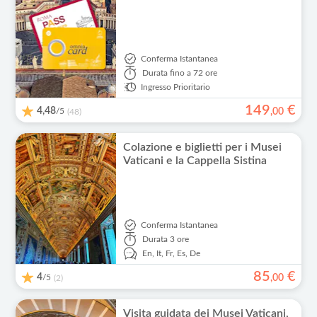
Conferma Istantanea
Durata
fino a 72 ore
Ingresso Prioritario
149
€
4,48
/5
,
00
(48)
Colazione e biglietti per i Musei
Vaticani e la Cappella Sistina
Conferma Istantanea
Durata
3 ore
En,
It,
Fr,
Es,
De
85
€
4
/5
,
00
(2)
Visita guidata dei Musei Vaticani,