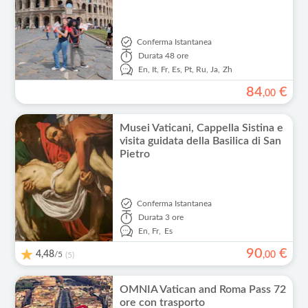
Conferma Istantanea
Durata
48 ore
En,
It,
Fr,
Es,
Pt,
Ru,
Ja,
Zh
84
€
,
00
Musei Vaticani, Cappella Sistina e
visita guidata della Basilica di San
Pietro
Conferma Istantanea
Durata
3 ore
En,
Fr,
Es
90
€
4,48
/5
,
00
(5)
OMNIA Vatican and Roma Pass 72
ore con trasporto