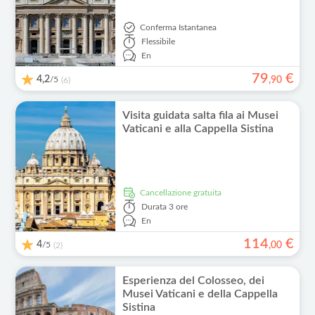
Conferma Istantanea
Flessibile
En
79
€
4,2
/5
,
90
(6)
Visita guidata salta fila ai Musei
Vaticani e alla Cappella Sistina
Cancellazione gratuita
Durata
3 ore
En
114
€
4
/5
,
00
(2)
Esperienza del Colosseo, dei
Musei Vaticani e della Cappella
Sistina