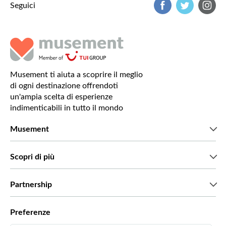
Seguici
Musement ti aiuta a scoprire il meglio
di ogni destinazione offrendoti
un'ampia scelta di esperienze
indimenticabili in tutto il mondo
Musement
Chi siamo
Scopri di più
Stampa
Lavora con noi
Cosa dicono di noi i nostri clienti
Partnership
Green & Fair Experiences
Tour personalizzati
Con chi lavoriamo
Preferenze
Programmi di affiliazione