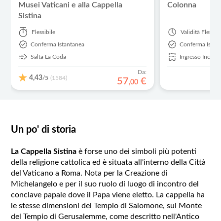
Musei Vaticani e alla Cappella
Colonna
Sistina
Flessibile
Validità
Flessibi
Conferma Istantanea
Conferma Istan
Salta La Coda
Ingresso Inclus
Da:
4,43
/5
(1584)
57
€
,
00
Un po' di storia
La Cappella Sistin
a
è forse uno dei simboli più potenti
della religione cattolica ed è situata all'interno della Città
del Vaticano a Roma. Nota per la Creazione di
Michelangelo e per il suo ruolo di luogo di incontro del
conclave papale dove il Papa viene eletto. La cappella ha
le stesse dimensioni del Tempio di Salomone, sul Monte
del Tempio di Gerusalemme, come descritto nell'Antico