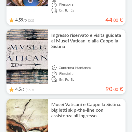
Flessibile
En,
It,
Es
44
€
4,59
/5
,
00
(23)
Ingresso riservato e visita guidata
ai Musei Vaticani e alla Cappella
Sistina
Conferma Istantanea
Flessibile
En,
Fr,
Es
90
€
4,5
/5
,
00
(360)
Musei Vaticani e Cappella Sistina:
biglietti skip-the-line con
assistenza all'ingresso