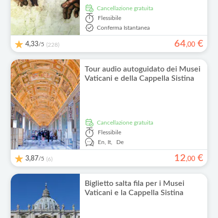
Cancellazione gratuita
Flessibile
Conferma Istantanea
64
€
4,33
/5
,
00
(228)
Tour audio autoguidato dei Musei
Vaticani e della Cappella Sistina
Cancellazione gratuita
Flessibile
En,
It,
De
12
€
3,87
/5
,
00
(6)
Biglietto salta fila per i Musei
Vaticani e la Cappella Sistina