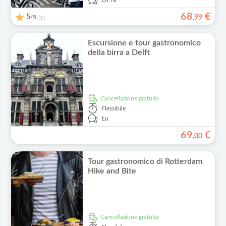
En,
Nl
68
€
5
/5
,
99
(1)
Escursione e tour gastronomico
della birra a Delft
Cancellazione gratuita
Flessibile
En
69
€
,
00
Tour gastronomico di Rotterdam
Hike and Bite
Cancellazione gratuita