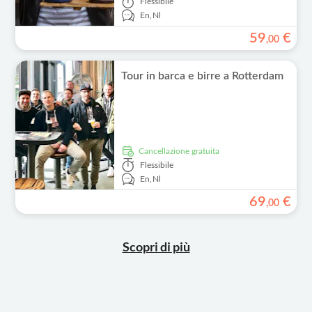
Flessibile
En,
Nl
59
€
,
00
Tour in barca e birre a Rotterdam
Cancellazione gratuita
Flessibile
En,
Nl
69
€
,
00
Scopri di più