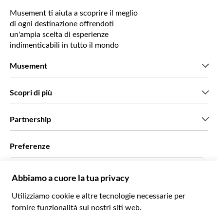
Musement ti aiuta a scoprire il meglio
di ogni destinazione offrendoti
un'ampia scelta di esperienze
indimenticabili in tutto il mondo
Musement
Chi siamo
Scopri di più
Stampa
Lavora con noi
Cosa dicono di noi i nostri clienti
Partnership
Green & Fair Experiences
Tour personalizzati
Con chi lavoriamo
Preferenze
Programmi di affiliazione
Personal Travel Agent
Italiano
Agenzie viaggi
Diventa un nostro fornitore
Italiano
Become a Distribution Partner
€ Euro
Français