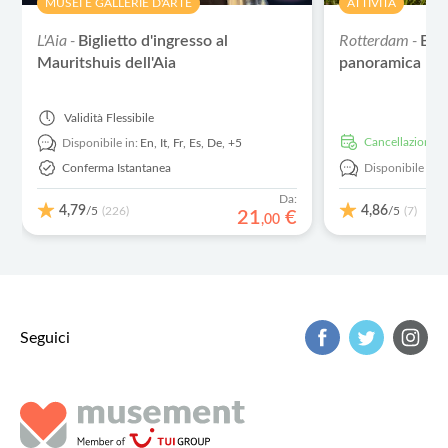
MUSEI E GALLERIE D'ARTE
ATTIVITÀ
L'Aia -
Rotterdam -
Biglietto d'ingresso al
Bigl
Mauritshuis dell'Aia
panoramica Eur
Validità
Flessibile
Cancellazione g
Disponibile in:
En,
It,
Fr,
Es,
De,
+5
Conferma Istantanea
Disponibile in:
Da:
4,79
4,86
/5
/5
(226)
(7)
21
€
,
00
Seguici