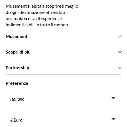
Musement ti aiuta a scoprire il meglio
di ogni destinazione offrendoti
un'ampia scelta di esperienze
indimenticabili in tutto il mondo
Musement
Chi siamo
Scopri di più
Stampa
Lavora con noi
Cosa dicono di noi i nostri clienti
Partnership
Green & Fair Experiences
Tour personalizzati
Con chi lavoriamo
Preferenze
Programmi di affiliazione
Personal Travel Agent
Italiano
Agenzie viaggi
Diventa un nostro fornitore
Italiano
Become a Distribution Partner
€ Euro
Français