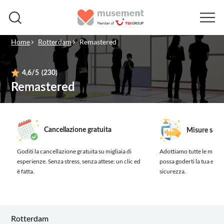
Home
Rotterdam
Remastered
4,6
/5
(230)
Remastered
Cancellazione gratuita
Misure sanit
Goditi la cancellazione gratuita su migliaia di
Adottiamo tutte le misure
esperienze.
Senza stress, senza attese: un clic ed
possa goderti la tua esp
è fatta.
sicurezza.
Rotterdam