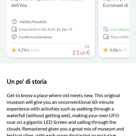
dell'Aia
Euromast di Ro
Validità
Flessibile
Disponibile in:
En,
It,
Fr,
Es,
De,
+5
Cancellazione g
Conferma Istantanea
Disponibile in:
Da:
4,79
4,86
(226)
(7)
/5
/5
21
€
,
00
Un po' di storia
Get to know a place where old meets new. This original
museum will give you an unconventional 60-minute
experience with activities such as walking through a
waterfall (without getting wet), making your own UFO
soar on a gigantic LED Screen and sailing through the
clouds. Remastered gives you a great mix of museum and
festival vibes, with each room displaying an exclusive