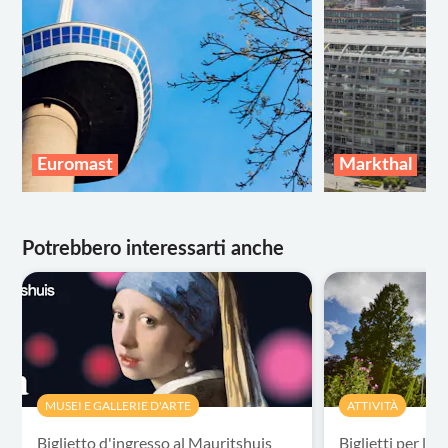
Euromast
Markthal
Potrebbero interessarti anche
MUSEI E GALLERIE D'ARTE
ATTIVITÀ
Biglietto d'ingresso al Mauritshuis
Biglietti per la