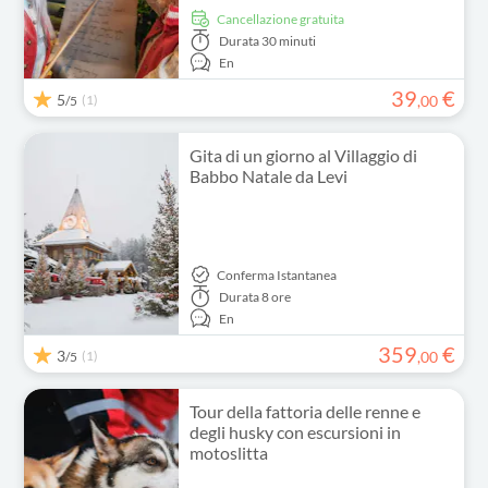
Cancellazione gratuita
Durata
30 minuti
En
39
€
5
(1)
,
00
/5
Gita di un giorno al Villaggio di
Babbo Natale da Levi
Conferma Istantanea
Durata
8 ore
En
359
€
3
(1)
,
00
/5
Tour della fattoria delle renne e
degli husky con escursioni in
motoslitta