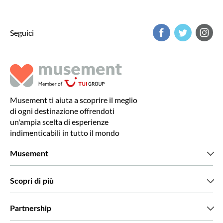
Seguici
Musement ti aiuta a scoprire il meglio
di ogni destinazione offrendoti
un'ampia scelta di esperienze
indimenticabili in tutto il mondo
Musement
Chi siamo
Scopri di più
Stampa
Lavora con noi
Cosa dicono di noi i nostri clienti
Partnership
Green & Fair Experiences
Tour personalizzati