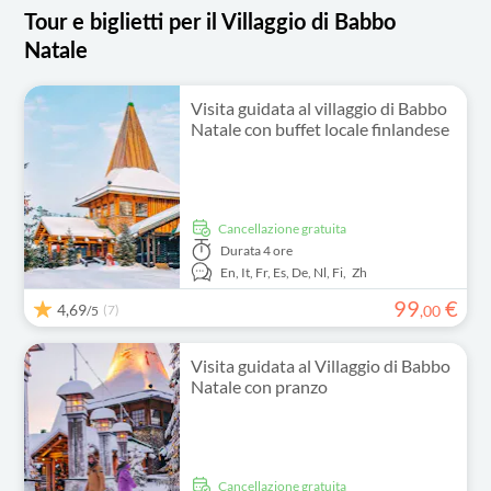
Tour e biglietti per il Villaggio di Babbo
Natale
Visita guidata al villaggio di Babbo
Natale con buffet locale finlandese
Cancellazione gratuita
Durata
4 ore
En,
It,
Fr,
Es,
De,
Nl,
Fi,
Zh
99
€
4,69
(7)
,
00
/5
Visita guidata al Villaggio di Babbo
Natale con pranzo
Cancellazione gratuita