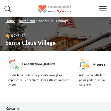
Home
Rovaniemi
Santa Claus Village
4,7
/5
(13)
Santa Claus Village
Cancellazione gratuita
Misure sanit
Goditi la cancellazione gratuita su migliaia di
Adottiamo tutte le misure
esperienze.
Senza stress, senza attese: un clic ed
possa goderti la tua esp
è fatta.
sicurezza.
Rovaniemi