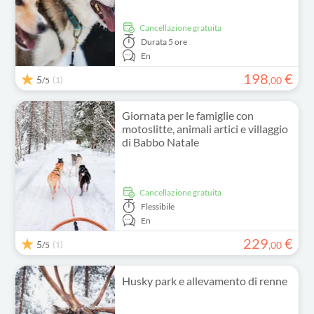
Cancellazione gratuita
Durata
5 ore
En
198
€
5
(1)
,
00
/5
Giornata per le famiglie con
motoslitte, animali artici e villaggio
di Babbo Natale
Cancellazione gratuita
Flessibile
En
229
€
5
(1)
,
00
/5
Husky park e allevamento di renne