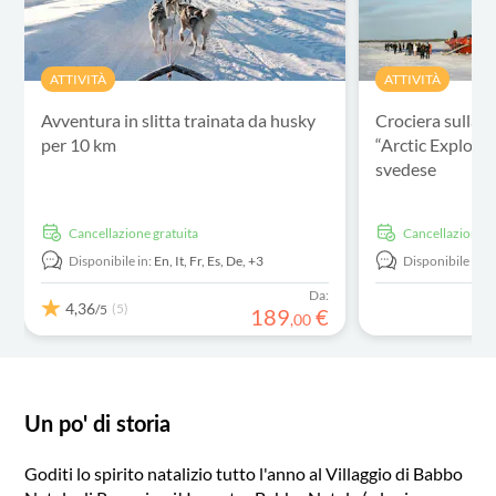
ATTIVITÀ
ATTIVITÀ
Avventura in slitta trainata da husky
Crociera sulla 
per 10 km
“Arctic Explorer
svedese
Cancellazione gratuita
Cancellazione g
Disponibile in:
En,
It,
Fr,
Es,
De,
+3
Disponibile in:
E
Da:
4,36
(5)
/5
189
€
,
00
Un po' di storia
Goditi lo spirito natalizio tutto l'anno al Villaggio di Babbo