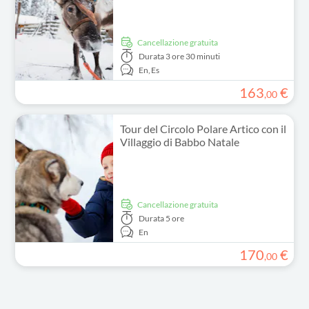
Cancellazione gratuita
Durata
3 ore 30 minuti
En,
Es
163
€
,
00
Tour del Circolo Polare Artico con il
Villaggio di Babbo Natale
Cancellazione gratuita
Durata
5 ore
En
170
€
,
00