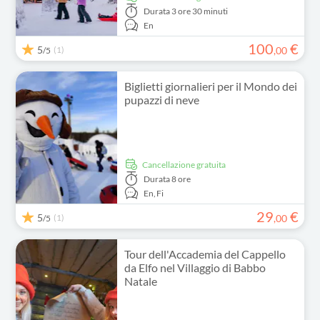
Durata
3 ore 30 minuti
En
100
€
5
(1)
,
00
/5
Biglietti giornalieri per il Mondo dei
pupazzi di neve
Cancellazione gratuita
Durata
8 ore
En,
Fi
29
€
5
(1)
,
00
/5
Tour dell'Accademia del Cappello
da Elfo nel Villaggio di Babbo
Natale