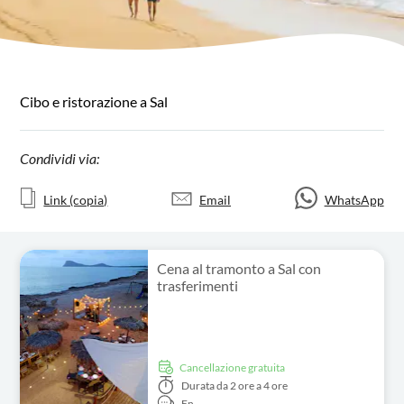
Cibo e ristorazione a Sal
Condividi via:
Link (copia)
Email
WhatsApp
Cena al tramonto a Sal con
trasferimenti
Cancellazione gratuita
Durata
da 2 ore a 4 ore
En