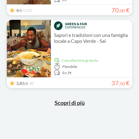
70
€
4
(125)
,
00
/5
Sapori e tradizioni con una famiglia
locale a Capo Verde - Sal
Cancellazione gratuita
Flessibile
En,
Pt
37
€
3,85
(8)
,
50
/5
Scopri di più