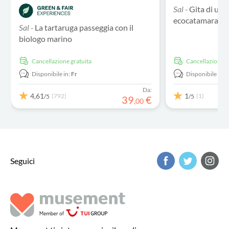
Sal -
Gita di un 
ecocatamarano a
Sal -
La tartaruga passeggia con il
biologo marino
Cancellazione gratuita
Cancellazione g
Disponibile in:
Fr
Disponibile in:
E
Da:
4,61
1
(792)
(1)
/5
/5
39
€
,
00
Seguici