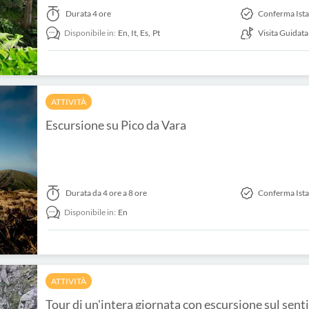
Durata
4 ore
Conferma Ist
Disponibile in:
En,
It,
Es,
Pt
Visita Guidata
ATTIVITÀ
Escursione su Pico da Vara
Durata
da 4 ore a 8 ore
Conferma Ist
Disponibile in:
En
ATTIVITÀ
Tour di un'intera giornata con escursione sul sent