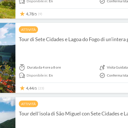
Disponibile in:
En
Conferma Ist
4,78
(9)
/5
ATTIVITÀ
Tour di Sete Cidades e Lagoa do Fogo di un'intera 
Durata
da 4 ore a 8 ore
Visita Guidata
Disponibile in:
En
Conferma Ist
4,44
(23)
/5
ATTIVITÀ
Tour dell'isola di São Miguel con Sete Cidades e 