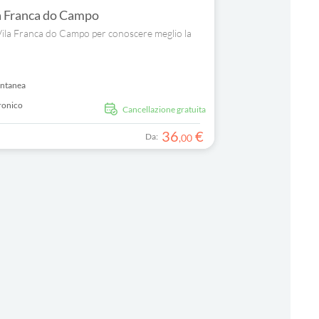
ila Franca do Campo
di Vila Franca do Campo per conoscere meglio la
antanea
ronico
Cancellazione gratuita
36
€
Da:
,
00