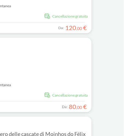
antanea
Cancellazione gratuita
120
€
Da:
,
00
antanea
Cancellazione gratuita
80
€
Da:
,
00
iero delle cascate di Moinhos do Félix