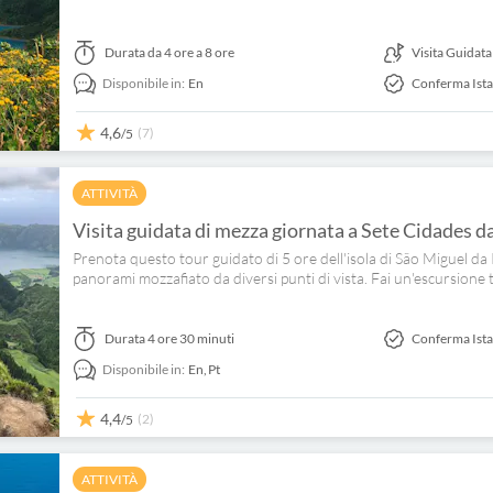
Durata
da 4 ore a 8 ore
Visita Guidata
Disponibile in:
En
Conferma Ist
4,6
(7)
/5
ATTIVITÀ
Visita guidata di mezza giornata a Sete Cidades 
Prenota questo tour guidato di 5 ore dell'isola di São Miguel d
panorami mozzafiato da diversi punti di vista. Fai un'escursione t
Durata
4 ore 30 minuti
Conferma Ist
Disponibile in:
En,
Pt
4,4
(2)
/5
ATTIVITÀ