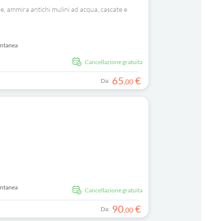
ale, ammira antichi mulini ad acqua, cascate e
antanea
Cancellazione gratuita
65
€
Da:
,
00
antanea
Cancellazione gratuita
90
€
Da:
,
00