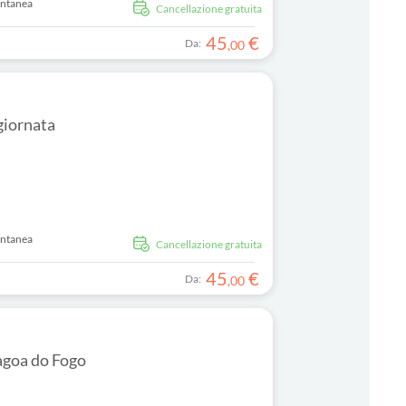
antanea
Cancellazione gratuita
45
€
Da:
,
00
giornata
antanea
Cancellazione gratuita
45
€
Da:
,
00
Lagoa do Fogo