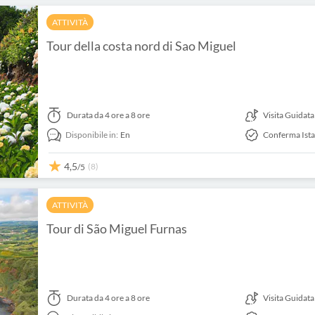
ATTIVITÀ
Tour della costa nord di Sao Miguel
Durata
da 4 ore a 8 ore
Visita Guidata
Disponibile in:
En
Conferma Ist
4,5
(8)
/5
ATTIVITÀ
Tour di São Miguel Furnas
Durata
da 4 ore a 8 ore
Visita Guidata