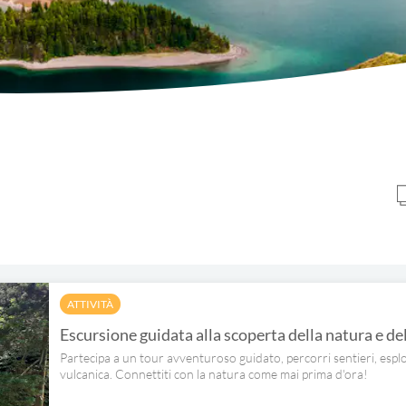
ATTIVITÀ
Escursione guidata alla scoperta della natura e de
Partecipa a un tour avventuroso guidato, percorri sentieri, esplo
vulcanica. Connettiti con la natura come mai prima d'ora!