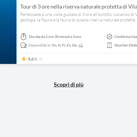
Tour di 3 ore nella riserva naturale protetta di V
Partecipate a una visita guidata di 3 ore all'isolotto vulcanico 
geologia, la flaura e la fauna di questa riserva naturale protetta.
Durata
da 2 ore 30 minuti a 3 ore
Conferma Ist
Disponibile in:
En,
It,
Fr,
Es,
De,
+2
Voucher Elett
4,6
(1)
/5
Scopri di più