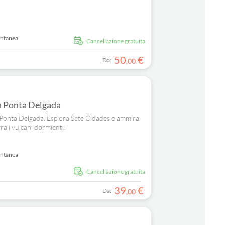
antanea
Cancellazione gratuita
50
€
Da:
,
00
da Ponta Delgada
a Ponta Delgada. Esplora Sete Cidades e ammira
ra i vulcani dormienti!
antanea
Cancellazione gratuita
39
€
Da:
,
00