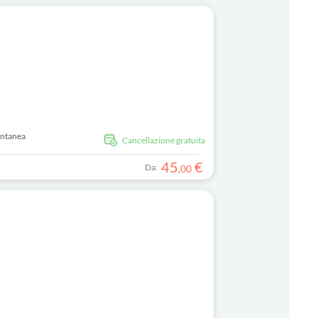
antanea
Cancellazione gratuita
45
€
Da:
,
00