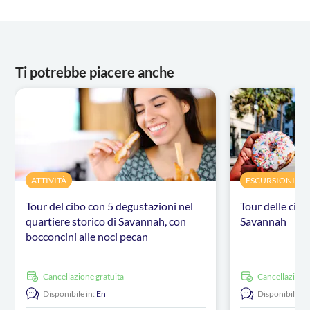
Ti potrebbe piacere anche
ATTIVITÀ
ESCURSIONI E 
Tour del cibo con 5 degustazioni nel
Tour delle ciam
quartiere storico di Savannah, con
Savannah
bocconcini alle noci pecan
Cancellazione gratuita
Cancellazione
Disponibile in:
En
Disponibile in: