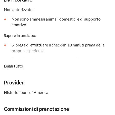
Non autorizzato :
Non sono ammessi animali domestici e di supporto
emotivo
Sapere in anticipo:
Si prega di effettuare il check-in 10 minuti prima della
propria esperienza
Tutti gli ospiti devono avere almeno 21 anni per
partecipare
Leggi tutto
La sede è accessibile alle persone su sedia a rotelle
Sono ammessi animali di servizio
Provider
Ricordati di portare:
Historic Tours of America
È necessario presentare un documento d'identità con
foto
Commissioni di prenotazione