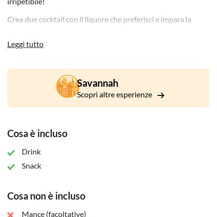
irripetibile!
Crea due cocktail con il liquore che preferisci e impara la
storia di ogni cocktail.
Leggi tutto
Fai uno spuntino con piccoli bocconi mentre prepari i tuoi
cocktail.
Savannah
Scopri altre esperienze
Cosa è incluso
Drink
Snack
Cosa non è incluso
Mance (facoltative)