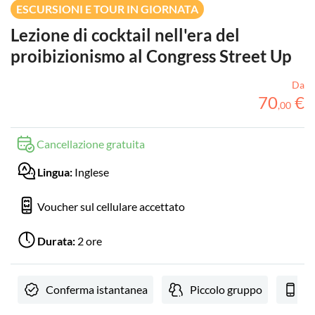
ESCURSIONI E TOUR IN GIORNATA
Lezione di cocktail nell'era del
proibizionismo al Congress Street Up
Da
70
€
,
00
Cancellazione gratuita
Lingua:
Inglese
Voucher sul cellulare accettato
Durata:
2 ore
Conferma istantanea
Piccolo gruppo
Vo