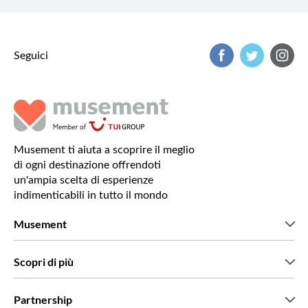
Seguici
Musement ti aiuta a scoprire il meglio
di ogni destinazione offrendoti
un'ampia scelta di esperienze
indimenticabili in tutto il mondo
Musement
Chi siamo
Scopri di più
Stampa
Lavora con noi
Cosa dicono di noi i nostri clienti
Partnership