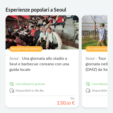
Esperienze popolari a Seoul
BIGLIETTI ED EVENTI
ESCURSIONI E T
Seoul -
Una giornata allo stadio a
Seoul -
Tour gu
Seul e barbecue coreano con una
giornata nella 
guida locale
(DMZ) da Seul
Cancellazione gratuita
Cancellazione g
Disponibile in:
En,
Ko
Disponibile in:
Da:
130
€
,
00