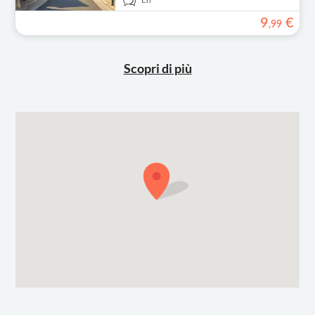
En
9
€
,
99
Scopri di più