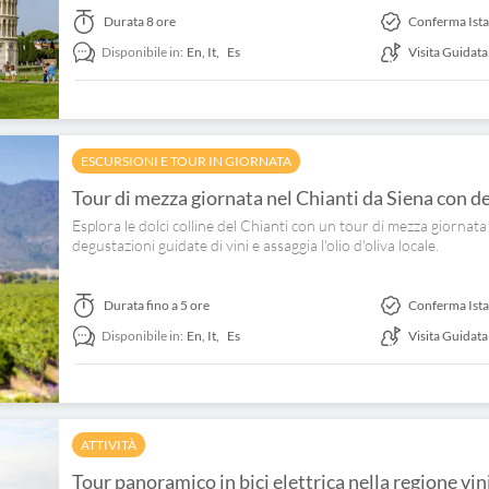
Durata
8 ore
Conferma Ist
Disponibile in:
En,
It,
Es
Visita Guidata
ESCURSIONI E TOUR IN GIORNATA
Tour di mezza giornata nel Chianti da Siena con deg
Esplora le dolci colline del Chianti con un tour di mezza giornata d
degustazioni guidate di vini e assaggia l'olio d'oliva locale.
Durata
fino a 5 ore
Conferma Ist
Disponibile in:
En,
It,
Es
Visita Guidata
ATTIVITÀ
Tour panoramico in bici elettrica nella regione vi