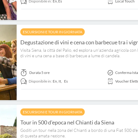
Disponibile in:
En,
Es
Local Touch
ESCURSIONI E TOUR IN GIORNATA
Degustazione di vini e cena con barbecue tra i vig
Visita Siena, la città del Palio, ed esplora un'azienda agricola c
di vini e una cena a base di barbecue a lume di candela.
Durata
5 ore
Conferma Ist
Disponibile in:
En,
It,
Es
Voucher Elett
ESCURSIONI E TOUR IN GIORNATA
Tour in 500 d'epoca nel Chianti da Siena
Goditi un tour nella zona del Chianti a bordo di una Fiat 500 d'
di questa amata regione.