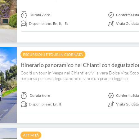
Durata
7 ore
Conferma Ist
Disponibile in:
En,
It,
Es
Visita Guidata
ESCURSIONI E TOUR IN GIORNATA
Itinerario panoramico nel Chianti con degustazion
Goditi un tour in Vespa nel Chianti e vivi la vera Dolce Vita. Scop
percorso per una degustazione di vini e un pranzo leggero.
Durata
6 ore
Conferma Ist
Disponibile in:
En,
It
Visita Guidata
ATTIVITÀ