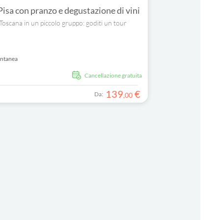
Pisa con pranzo e degustazione di vini
a Toscana in un piccolo gruppo: goditi un tour
antanea
Cancellazione gratuita
139
€
Da:
,
00