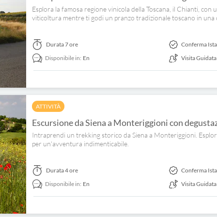
Esplora la famosa regione vinicola della Toscana, il Chianti, con un 
viticoltura mentre ti godi un pranzo tradizionale toscano in una
Durata
7 ore
Conferma Ist
Disponibile in:
En
Visita Guidata
ATTIVITÀ
Escursione da Siena a Monteriggioni con degustaz
Intraprendi un trekking storico da Siena a Monteriggioni. Esplora 
per un'avventura indimenticabile.
Durata
4 ore
Conferma Ist
Disponibile in:
En
Visita Guidata