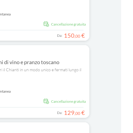
antanea
Cancellazione gratuita
150
€
Da:
,
00
i di vino e pranzo toscano
ri il Chianti in un modo unico e fermati lungo il
antanea
Cancellazione gratuita
129
€
Da:
,
00