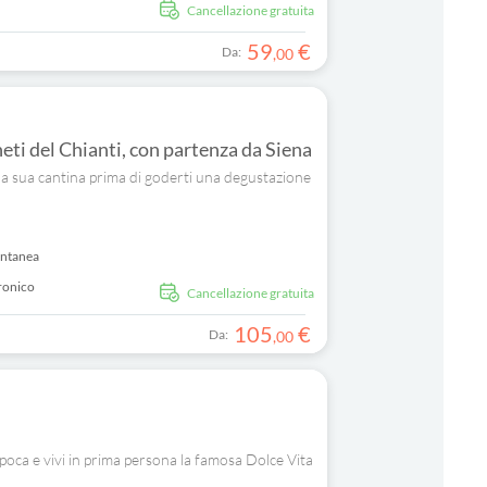
Cancellazione gratuita
59
€
Da:
,
00
neti del Chianti, con partenza da Siena
on la sua cantina prima di goderti una degustazione
antanea
ronico
Cancellazione gratuita
105
€
Da:
,
00
epoca e vivi in prima persona la famosa Dolce Vita