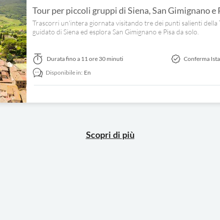
Tour per piccoli gruppi di Siena, San Gimignano e 
Trascorri un'intera giornata visitando tre dei punti salienti dell
guidato di Siena ed esplora San Gimignano e Pisa da solo.
Durata
fino a 11 ore 30 minuti
Conferma Ist
Disponibile in:
En
Scopri di più