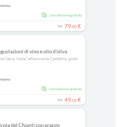
antanea
Cancellazione gratuita
79
€
Da:
,
00
ustazioni di vino e olio d'oliva
a Siena. Visita l'affascinante Castellina, goditi
antanea
Cancellazione gratuita
49
€
Da:
,
00
nicola del Chianti con pranzo