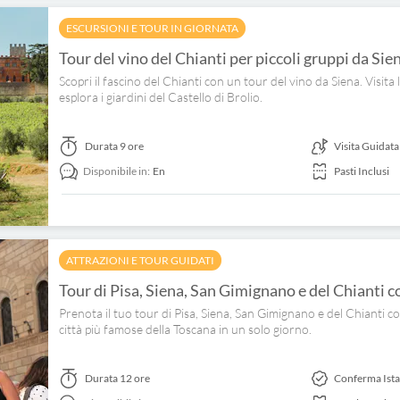
ESCURSIONI E TOUR IN GIORNATA
Tour del vino del Chianti per piccoli gruppi da Si
Scopri il fascino del Chianti con un tour del vino da Siena. Visit
esplora i giardini del Castello di Brolio.
Durata
9 ore
Visita Guidata
Disponibile in:
En
Pasti Inclusi
ATTRAZIONI E TOUR GUIDATI
Tour di Pisa, Siena, San Gimignano e del Chianti c
Prenota il tuo tour di Pisa, Siena, San Gimignano e del Chianti c
città più famose della Toscana in un solo giorno.
Durata
12 ore
Conferma Ist