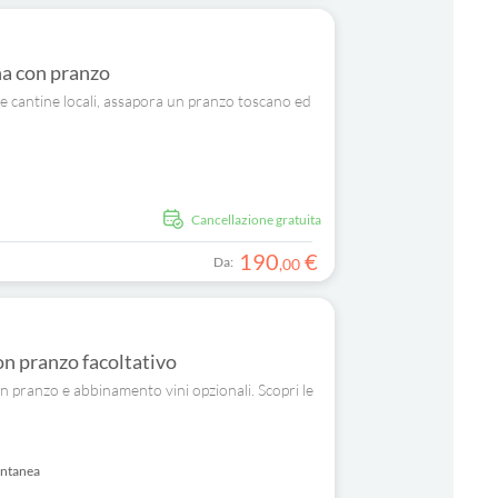
ena con pranzo
a le cantine locali, assapora un pranzo toscano ed
Cancellazione gratuita
190
€
Da:
,
00
on pranzo facoltativo
on pranzo e abbinamento vini opzionali. Scopri le
antanea