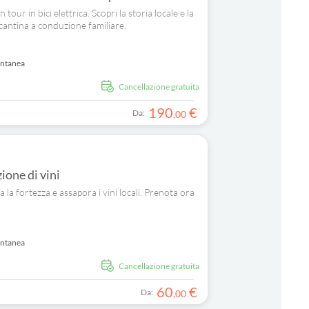
tour in bici elettrica. Scopri la storia locale e la
 cantina a conduzione familiare.
antanea
Cancellazione gratuita
190
€
Da:
,
00
ione di vini
la fortezza e assapora i vini locali. Prenota ora
antanea
Cancellazione gratuita
60
€
Da:
,
00