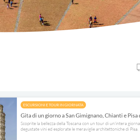
ESCURSIONI E TOUR IN GIORNATA
Gita di un giorno a San Gimignano, Chianti e Pisa 
Scoprite la bellezza della Toscana con un tour di un'intera gior
degustate vini ed esplorate le meraviglie architettoniche di Pisa.